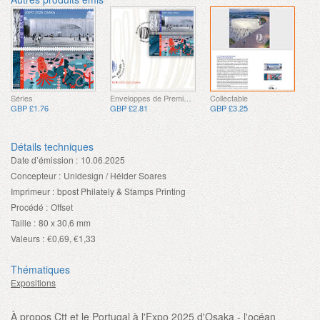
Séries
Enveloppes de Premier Jour
Collectable
GBP £1.76
GBP £2.81
GBP £3.25
Détails techniques
Date d’émission :
10.06.2025
Concepteur :
Unidesign / Hélder Soares
Imprimeur :
bpost Philately & Stamps Printing
Procédé :
Offset
Taille :
80 x 30,6 mm
Valeurs :
€0,69, €1,33
Thématiques
Expositions
À propos Ctt et le Portugal à l'Expo 2025 d'Osaka - l'océan