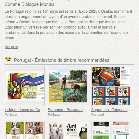
Comme Dialogue Mondial
Le Portugal rejoint les 161 pays présents à l'Expo 2025 d'Osaka, réaffirmant
ainsi son engagement en faveur d'un avenir durable et innovant. Sous le
thème « Océan, le dialogue bleu », le Portugal se distingue lors de cette
Exposition universelle par son lien profond avec la mer et son rôle
fondamental dans la protection des océans et la promotion de l'économie
bleue.
[lire plus]
Portugal - Émissions de timbre recommandées
Indépendance du Cap-Vert - 50 Ans
Euromed - Ressources Naturelles de la Méditerranée
Superman - Tampons Autocollants
Portugal
Portugal
Portugal