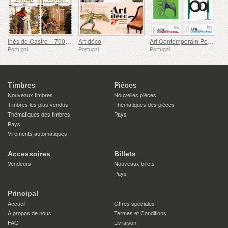
Inês de Castro – 700e anniversaire
Art déco
Art Contemporain Portugais - 2e Série
Portugal
Portugal
Portugal
Timbres
Pièces
Nouveaux timbres
Nouvelles pièces
Timbres les plus vendus
Thématiques des pièces
Thématiques des timbres
Pays
Pays
Virements automatiques
Accessoires
Billets
Vendeurs
Nouveaux billets
Pays
Principal
Accueil
Offres spéciales
À propos de nous
Termes et Conditions
FAQ
Livraison