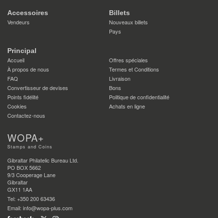
Accessoires
Billets
Vendeurs
Nouveaux billets
Pays
Principal
Accueil
Offres spéciales
À propos de nous
Termes et Conditions
FAQ
Livraison
Convertisseur de devises
Bons
Points fidélité
Politique de confidentialité
Cookies
Achats en ligne
Contactez-nous
WOPA+
Stamps and Coins
Gibraltar Philatelic Bureau Ltd.
PO BOX 5662
9/3 Cooperage Lane
Gibraltar
GX11 1AA
Tel: +350 200 63436
Email: info@wopa-plus.com