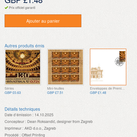
Prix officiel garanti
Ajouter au panier
Autres produits émis
Séries
Mini-feuilles
Enveloppes de Premier Jour
GBP £0.63
GBP £7.51
GBP £1.48
Détails techniques
Date d’émission :
14.10.2025
Concepteur :
Dean Roksandić, designer from Zagreb
Imprimeur :
AKD d.o.o., Zagreb
Procédé :
Offset Printing