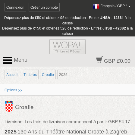
Français
/
GBP
/
Connexion
Créer un compte
Dépensez plus de £50 et obtenez £5 de réduction - Entrez
JHSA - 12881
à la
caisse
Dépensez plus de £150 et obtenez £20 de réduction - Entrez
JHSB - 42382
à la
caisse
Menu
GBP £0.00
Accueil
Timbres
Croatie
2025
Options >>
Croatie
Livraison: Les frais de livraison commencent à partir GBP £4.17
2025
130 Ans du Théâtre National Croate à Zagreb