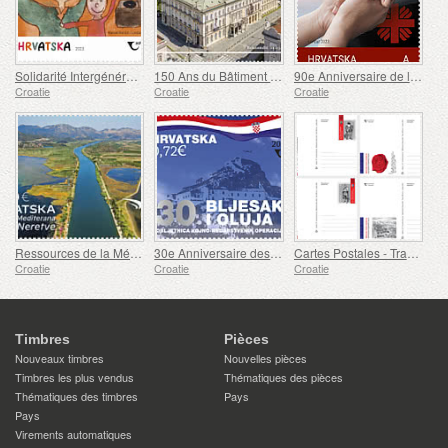
Solidarité Intergénérationnelle (C)
150 Ans du Bâtiment du Théâtre National Croate de Varazdin
90e Anniversaire de la Création de la Caritas de l'archidiocèse de Zagreb (C)
Croatie
Croatie
Croatie
Ressources de la Méditerranée - Le Delta de la Neretva (C)
30e Anniversaire des Opérations Militaires et Policières éclair et Tempête (C)
Cartes Postales - Tradition Militaire Croate
Croatie
Croatie
Croatie
Timbres
Pièces
Nouveaux timbres
Nouvelles pièces
Timbres les plus vendus
Thématiques des pièces
Thématiques des timbres
Pays
Pays
Virements automatiques