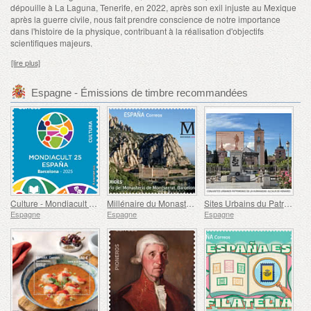
dépouille à La Laguna, Tenerife, en 2022, après son exil injuste au Mexique
après la guerre civile, nous fait prendre conscience de notre importance
dans l'histoire de la physique, contribuant à la réalisation d'objectifs
scientifiques majeurs.
[lire plus]
Espagne - Émissions de timbre recommandées
Culture - Mondiacult 25 Espagne, Barcelone
Millénaire du Monastère de Montserrat, Barcelone
Sites Urbains du Patrimoine Mondial - Alcalá de Henares
Espagne
Espagne
Espagne