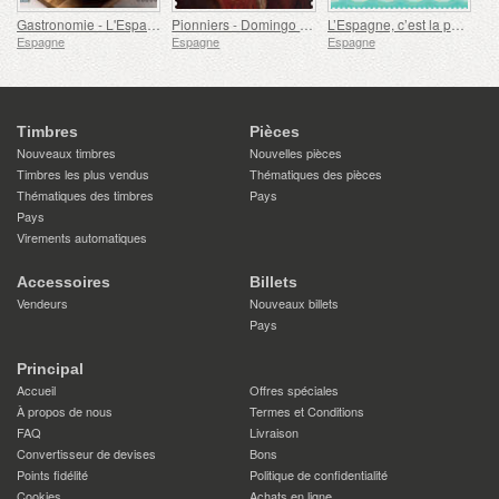
Gastronomie - L'Espagne en 19 Plats, Melilla, Lotte à la Rusadir
Pionniers - Domingo de Bonechea
L’Espagne, c’est la philatélie
Espagne
Espagne
Espagne
Timbres
Pièces
Nouveaux timbres
Nouvelles pièces
Timbres les plus vendus
Thématiques des pièces
Thématiques des timbres
Pays
Pays
Virements automatiques
Accessoires
Billets
Vendeurs
Nouveaux billets
Pays
Principal
Accueil
Offres spéciales
À propos de nous
Termes et Conditions
FAQ
Livraison
Convertisseur de devises
Bons
Points fidélité
Politique de confidentialité
Cookies
Achats en ligne