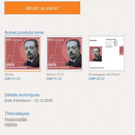
Ajouter au panier
Autres produits émis
Séries
Séries CTO
Enveloppes de Premier Jour
GBP £1.61
GBP £1.61
GBP £2.47
Détails techniques
Date d’émission :
15.10.2025
Thématiques
Personnalités
Histoire