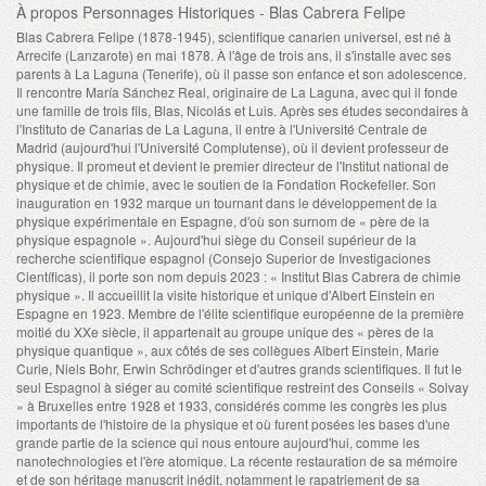
À propos Personnages Historiques - Blas Cabrera Felipe
Blas Cabrera Felipe (1878-1945), scientifique canarien universel, est né à
Arrecife (Lanzarote) en mai 1878. À l'âge de trois ans, il s'installe avec ses
parents à La Laguna (Tenerife), où il passe son enfance et son adolescence.
Il rencontre María Sánchez Real, originaire de La Laguna, avec qui il fonde
une famille de trois fils, Blas, Nicolás et Luis. Après ses études secondaires à
l'Instituto de Canarias de La Laguna, il entre à l'Université Centrale de
Madrid (aujourd'hui l'Université Complutense), où il devient professeur de
physique. Il promeut et devient le premier directeur de l'Institut national de
physique et de chimie, avec le soutien de la Fondation Rockefeller. Son
inauguration en 1932 marque un tournant dans le développement de la
physique expérimentale en Espagne, d'où son surnom de « père de la
physique espagnole ». Aujourd'hui siège du Conseil supérieur de la
recherche scientifique espagnol (Consejo Superior de Investigaciones
Científicas), il porte son nom depuis 2023 : « Institut Blas Cabrera de chimie
physique ». Il accueillit la visite historique et unique d'Albert Einstein en
Espagne en 1923. Membre de l'élite scientifique européenne de la première
moitié du XXe siècle, il appartenait au groupe unique des « pères de la
physique quantique », aux côtés de ses collègues Albert Einstein, Marie
Curie, Niels Bohr, Erwin Schrödinger et d'autres grands scientifiques. Il fut le
seul Espagnol à siéger au comité scientifique restreint des Conseils « Solvay
» à Bruxelles entre 1928 et 1933, considérés comme les congrès les plus
importants de l'histoire de la physique et où furent posées les bases d'une
grande partie de la science qui nous entoure aujourd'hui, comme les
nanotechnologies et l'ère atomique. La récente restauration de sa mémoire
et de son héritage manuscrit inédit, notamment le rapatriement de sa