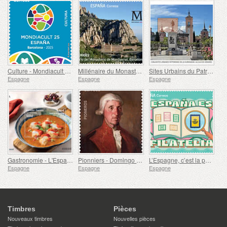
Culture - Mondiacult 25 Espagne, Barcelone
Millénaire du Monastère de Montserrat, Barcelone
Sites Urbains du Patrimoine Mondial - Alcalá de Henares
Espagne
Espagne
Espagne
Gastronomie - L'Espagne en 19 Plats, Melilla, Lotte à la Rusadir
Pionniers - Domingo de Bonechea
L’Espagne, c’est la philatélie
Espagne
Espagne
Espagne
Timbres
Pièces
Nouveaux timbres
Nouvelles pièces