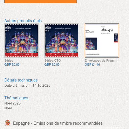
Autres produits émis
Séries
Séries CTO
Enveloppes de Premier Jour
GBP £0.83
GBP £0.83
GBP £1.46
Détails techniques
Date d’émission :
14.10.2025
Thématiques
Noel 2025
Noel
Espagne - Émissions de timbre recommandées