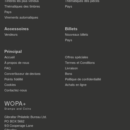
Timbres les plus vendus
Thématiques des pièces
Thématiques des timbres
Pays
Pays
Virements automatiques
Accessoires
Billets
Vendeurs
Nouveaux billets
Pays
Principal
Accueil
Offres spéciales
À propos de nous
Termes et Conditions
FAQ
Livraison
Convertisseur de devises
Bons
Points fidélité
Politique de confidentialité
Cookies
Achats en ligne
Contactez-nous
WOPA+
Stamps and Coins
Gibraltar Philatelic Bureau Ltd.
PO BOX 5662
9/3 Cooperage Lane
Gibraltar