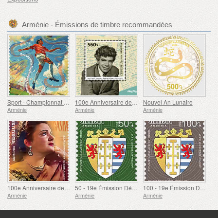
Arménie - Émissions de timbre recommandées
Sport - Championnat d'Europe de football, Euro
100e Anniversaire de Paruyr Sevak
Nouvel An Lunaire
Arménie
Arménie
Arménie
100e Anniversaire de Gohar Gasparyan
50 - 19e Émission Définitive, Armoiries Arméniennes
100 - 19e Émission Définitive, Armoiries Arméniennes
Arménie
Arménie
Arménie