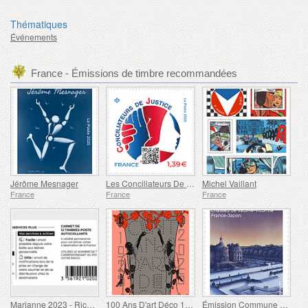
Thématiques
Événements
France - Émissions de timbre recommandées
Jérôme Mesnager
Les Conciliateurs De Justice
Michel Vaillant
France
France
France
Marianne 2023 - Riches Heures
100 Ans D'art Déco 1925-2025
Émission Commune de Timbres France-Japon