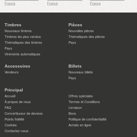
France
France
France
Timbres
Pièces
Nouveaux timbres
Nouvelles pièces
Timbres les plus vendus
Thématiques des pièces
Thématiques des timbres
Pays
Pays
Virements automatiques
Accessoires
Billets
Vendeurs
Nouveaux billets
Pays
Principal
Accueil
Offres spéciales
À propos de nous
Termes et Conditions
FAQ
Livraison
Convertisseur de devises
Bons
Points fidélité
Politique de confidentialité
Cookies
Achats en ligne
Contactez-nous