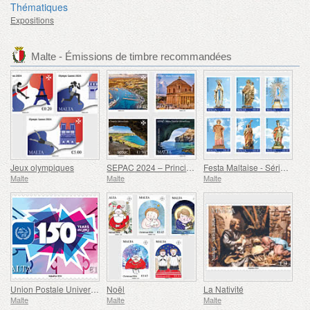
Thématiques
Expositions
Malte - Émissions de timbre recommandées
Jeux olympiques
SEPAC 2024 – Principales Attractions Touristiques
Festa Maltaise - Série VIII
Malte
Malte
Malte
Union Postale Universelle - 150e Anniversaire
Noël
La Nativité
Malte
Malte
Malte