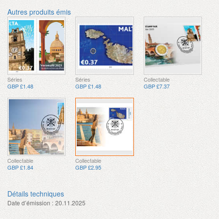
Autres produits émis
Séries
Séries
Collectable
GBP £1.48
GBP £1.48
GBP £7.37
Collectable
Collectable
GBP £1.84
GBP £2.95
Détails techniques
Date d’émission :
20.11.2025