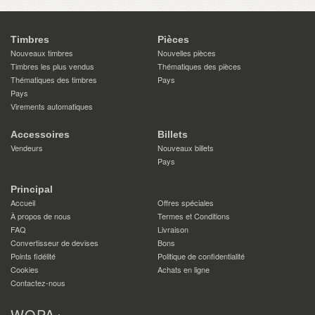
Timbres
Pièces
Nouveaux timbres
Nouvelles pièces
Timbres les plus vendus
Thématiques des pièces
Thématiques des timbres
Pays
Pays
Virements automatiques
Accessoires
Billets
Vendeurs
Nouveaux billets
Pays
Principal
Accueil
Offres spéciales
À propos de nous
Termes et Conditions
FAQ
Livraison
Convertisseur de devises
Bons
Points fidélité
Politique de confidentialité
Cookies
Achats en ligne
Contactez-nous
WOPA+