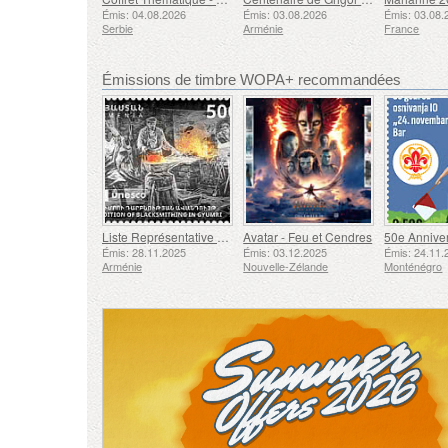
Émis: 04.08.2026
Émis: 03.08.2026
Émis: 03.08.
Serbie
Arménie
France
Émissions de timbre WOPA+ recommandées
Liste Représentative du Patrimoine Culturel Immatériel de l'humanité de l'UNESCO - Tradition de la Forge à Gyumri
Avatar - Feu et Cendres
Émis: 28.11.2025
Émis: 03.12.2025
Émis: 24.11.
Arménie
Nouvelle-Zélande
Monténégro