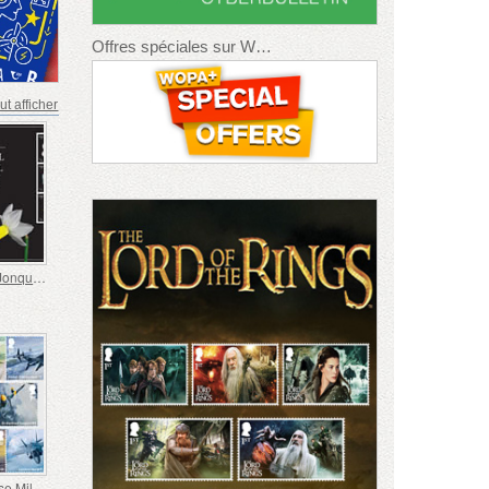
Offres spéciales sur WOPA+
ut afficher
La Société des Jonquilles Fête Ses 100 Ans
Avions de Chasse Militaires