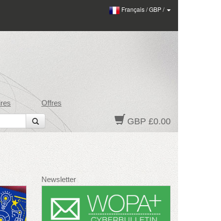
Français
/
GBP
/
res
Offres
GBP £0.00
Newsletter