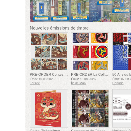
Nouvelles émissions de timbre
PRE-ORDER Contes de Saint-Hélier
PRE-ORDER La Collection Triskelion II
Émis: 10.08.2026
Émis: 10.08.2026
Émis: 07.08.
Jersey
Île de Man
Hongrie
Coffret Thématique - Année du Serpent
Centenaire de Grigor Khanjyan