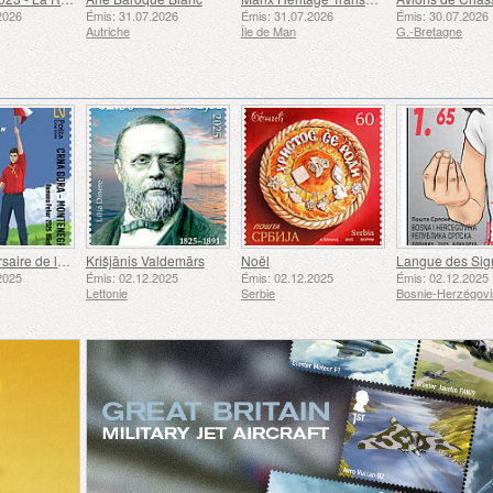
2026
Émis: 31.07.2026
Émis: 31.07.2026
Émis: 30.07.2026
Autriche
Île de Man
G.-Bretagne
50e Anniversaire de la Fondation du Bar Scout du 24 Novembre
Krišjānis Valdemārs
Noël
2025
Émis: 02.12.2025
Émis: 02.12.2025
Émis: 02.12.2025
Lettonie
Serbie