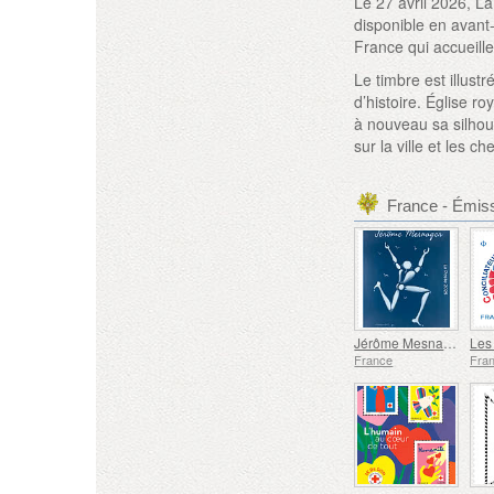
Le 27 avril 2026, La
disponible en avant
France qui accueille
Le timbre est illust
d’histoire. Église r
à nouveau sa silhou
sur la ville et les 
France - Émis
Jérôme Mesnager
France
Fra