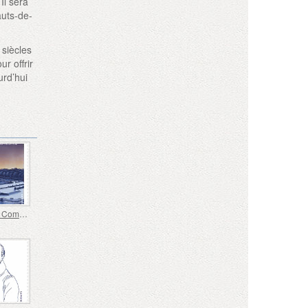
Il sera
auts-de-
 siècles
r offrir
urd’hui
Émission Commune de Timbres France-Japon