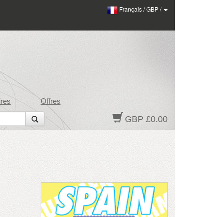
Français
/
GBP
/
res
Offres
GBP £0.00