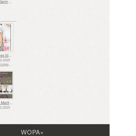
Bernard Germain De Lacepède 1756-1825
Langue des Signes - Bien
12.2025
Bosnie-Herzégovine - République de Srpska
Transport Maritime aux XVIIe et XVIIIe Siècles – Transport de Tourbe
12.2025
WOPA+