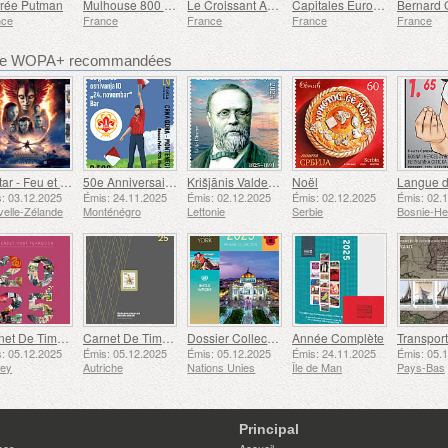
rée Putman
Mulhouse 800 Ans d’histoire
Le Croissant Au Beurre
Capitales Européennes - Vilnius
nce
France
France
France
France
bre WOPA+ recommandées
Avatar - Feu et Cendres
50e Anniversaire de la Fondation du Bar Scout du 24 Novembre
Krišjānis Valdemārs
Noël
: 03.12.2025
Émis: 24.11.2025
Émis: 02.12.2025
Émis: 02.12.2025
Émis: 02.
elle-Zélande
Monténégro
Lettonie
Serbie
Carnet De Timbres
Carnet De Timbres
Dossier Collection Annuelle (New York)
Année Complète
: 05.12.2025
Émis: 05.12.2025
Émis: 05.12.2025
Émis: 24.11.2025
Émis: 05.
sey
Autriche
Nations Unies
Île de Man
Pays-Bas
Principal