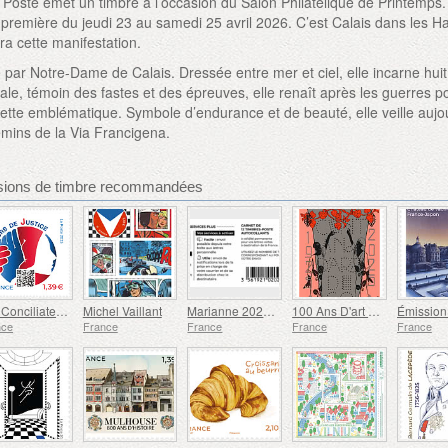
 Poste émet un timbre à l’occasion du Salon Philatélique de Printemps. 
-première du jeudi 23 au samedi 25 avril 2026. C’est Calais dans les H
ra cette manifestation.
ré par Notre-Dame de Calais. Dressée entre mer et ciel, elle incarne huit
oyale, témoin des fastes et des épreuves, elle renaît après les guerres pou
ette emblématique. Symbole d’endurance et de beauté, elle veille aujo
chemins de la Via Francigena.
sions de timbre recommandées
Les Conciliateurs De Justice
Michel Vaillant
Marianne 2023 - Riches Heures
100 Ans D'art Déco 1925-2025
nce
France
France
France
France