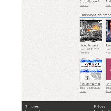
Croix-Rouge Française L’humain au cœur de tout
And
France
Fra
Émissions de tim
Liste Représentative du Patrimoine Culturel Immatériel de l'humanité de l'UNESCO - Tradition de la Forge à Gyumri
Émis: 28.11.2025
Émis
Arménie
Nouv
À la Mémoire des Morts et des Assassinés le 7 Octobre 2023
Émis: 08.10.2025
Émis
Israël
Jer
Timbres
Pièces