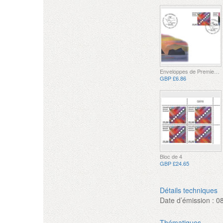
Enveloppes de Premier Jour
GBP £6.86
Bloc de 4
GBP £24.65
Détails techniques
Date d’émission :
0
Thématiques