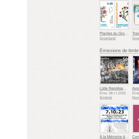
Plantes du Groenland
Groenland
Gro
Émissions de tim
Liste Représentative du Patrimoine Culturel Immatériel de l'humanité de l'UNESCO - Tradition de la Forge à Gyumri
Émis: 28.11.2025
Émis
Arménie
Nouv
À la Mémoire des Morts et des Assassinés le 7 Octobre 2023