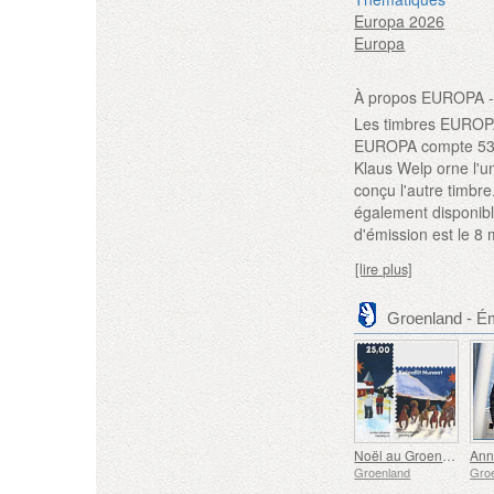
Europa 2026
Europa
À propos EUROPA -
Les timbres EUROPA 
EUROPA compte 53 ad
Klaus Welp orne l'un
conçu l'autre timbre
également disponibl
d'émission est le 8 
[lire plus]
Groenland - É
Noël au Groenland
Ann
Groenland
Gro