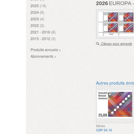
2026
EUROPA - 
2025
(19)
2024
(9)
2023
(4)
2022
(3)
2021 - 2016
(8)
2015 - 2012
(3)
Cliquez pour agrandir
Produits annuels >
Abonnements >
Autres produits émi
Séries
GBP £6.16