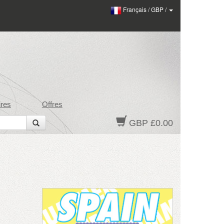
Français
/
GBP
/
res
Offres
GBP £0.00