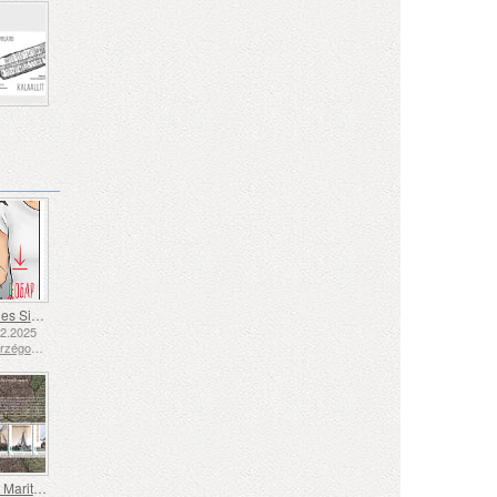
Langue des Signes - Bien
12.2025
Bosnie-Herzégovine - République de Srpska
Transport Maritime aux XVIIe et XVIIIe Siècles – Transport de Tourbe