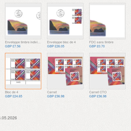
Enveloppe timbre individuelle
Enveloppe bloc de 4
FDC sans timbre
GBP £7.56
GBP £26.05
GBP £0.70
Bloc de 4
Carnet
Carnet CTO
GBP £24.65
GBP £36.98
GBP £36.98
8.05.2026