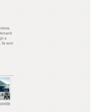
imbres
allemand
egh a
 Ils sont
omplète