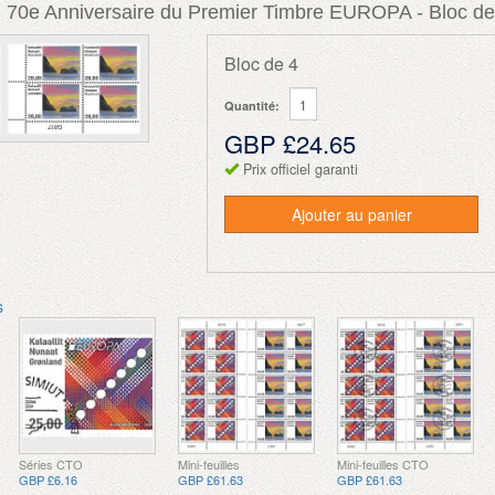
70e Anniversaire du Premier Timbre EUROPA - Bloc de
Bloc de 4
Quantité:
GBP £24.65
Prix officiel garanti
Ajouter au panier
s
Séries CTO
Mini-feuilles
Mini-feuilles CTO
GBP £6.16
GBP £61.63
GBP £61.63