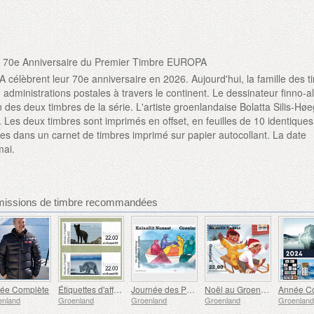
 70e Anniversaire du Premier Timbre EUROPA
célèbrent leur 70e anniversaire en 2026. Aujourd'hui, la famille des t
ministrations postales à travers le continent. Le dessinateur finno-
 des deux timbres de la série. L'artiste groenlandaise Bolatta Silis-Hø
. Les deux timbres sont imprimés en offset, en feuilles de 10 identiques.
es dans un carnet de timbres imprimé sur papier autocollant. La date
mai.
missions de timbre recommandées
ée Complète
Étiquettes d'affranchissement - Renards Arctiques au Groenland
Journée des Pêcheurs et des Chasseurs au Groenland
Noël au Groenland
Année C
enland
Groenland
Groenland
Groenland
Groenland