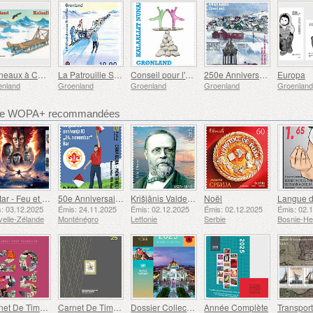
Traîneaux à Chiens du Groenland II
La Patrouille SIRIUS Fête son 75e Anniversaire
Conseil pour l'égalité des Sexes du Groenland - NALI
250e Anniversaire de la Ville de Qaqortoq
Europa
enland
Groenland
Groenland
Groenland
Groenland
bre WOPA+ recommandées
Avatar - Feu et Cendres
50e Anniversaire de la Fondation du Bar Scout du 24 Novembre
Krišjānis Valdemārs
Noël
: 03.12.2025
Émis: 24.11.2025
Émis: 02.12.2025
Émis: 02.12.2025
Émis: 02.
elle-Zélande
Monténégro
Lettonie
Serbie
Carnet De Timbres
Carnet De Timbres
Dossier Collection Annuelle (New York)
Année Complète