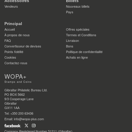
Accessoires
Billets
Vendeurs
Nouveaux billets
Pays
Principal
Accueil
Offres spéciales
À propos de nous
Termes et Conditions
FAQ
Livraison
Convertisseur de devises
Bons
Points fidélité
Politique de confidentialité
Cookies
Achats en ligne
Contactez-nous
WOPA+
Stamps and Coins
Gibraltar Philatelic Bureau Ltd.
PO BOX 5662
9/3 Cooperage Lane
Gibraltar
GX11 1AA
Tel: +350 200 63436
Email: info@wopa-plus.com
Company Registered Number 51211 (Gibraltar)