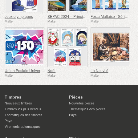
Jeux olympiques
SEPAC 2024 – Principales Attractions Touristiques
Festa Maltaise - Série VIII
Malte
Malte
Malte
Union Postale Universelle - 150e Anniversaire
Noël
La Nativité
Malte
Malte
Malte
Timbres
Pièces
Nouveaux timbres
Nouvelles pièces
Timbres les plus vendus
Thématiques des pièces
Thématiques des timbres
Pays
Pays
Virements automatiques