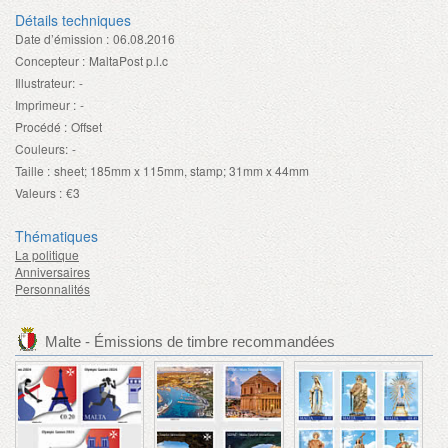
Détails techniques
Date d’émission :
06.08.2016
Concepteur :
MaltaPost p.l.c
Illustrateur:
-
Imprimeur :
-
Procédé :
Offset
Couleurs:
-
Taille :
sheet; 185mm x 115mm, stamp; 31mm x 44mm
Valeurs :
€3
Thématiques
La politique
Anniversaires
Personnalités
Malte - Émissions de timbre recommandées