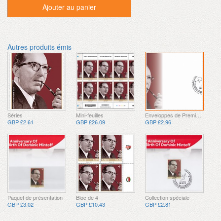
Ajouter au panier
Autres produits émis
Séries
Mini-feuilles
Enveloppes de Premier Jour
GBP £2.61
GBP £26.09
GBP £2.96
Paquet de présentation
Bloc de 4
Collection spéciale
GBP £3.02
GBP £10.43
GBP £2.81