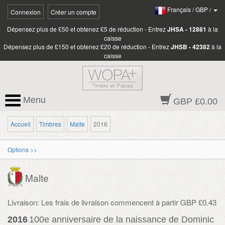
Français
/
GBP
/
Connexion
Créer un compte
Dépensez plus de £50 et obtenez £5 de réduction - Entrez
JHSA - 12881
à la
caisse
Dépensez plus de £150 et obtenez £20 de réduction - Entrez
JHSB - 42382
à la
caisse
Menu
GBP £0.00
Accueil
Timbres
Malte
2016
Options >>
Malte
Livraison: Les frais de livraison commencent à partir GBP £0.43
2016
100e anniversaire de la naissance de Dominic