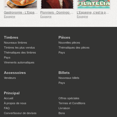
Gastronomie - L'Espagne en 19 Plats, Melilla, Lotte à la Rusadir
Pionniers - Domingo de Bonechea
L’Espagne, c’est la philatélie
Espagne
Espagne
Espagne
Timbres
Pièces
Nouveaux timbres
Nouvelles pièces
Timbres les plus vendus
Thématiques des pièces
Thématiques des timbres
Pays
Pays
Virements automatiques
Accessoires
Billets
Vendeurs
Nouveaux billets
Pays
Principal
Accueil
Offres spéciales
À propos de nous
Termes et Conditions
FAQ
Livraison
Convertisseur de devises
Bons