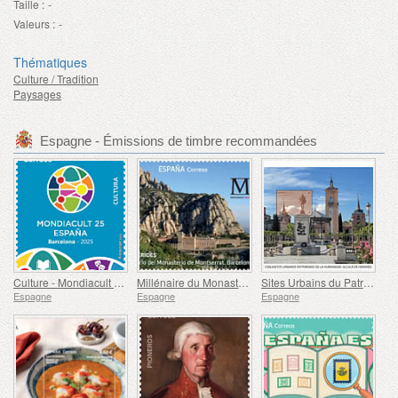
Taille :
-
Valeurs :
-
Thématiques
Culture / Tradition
Paysages
Espagne - Émissions de timbre recommandées
Culture - Mondiacult 25 Espagne, Barcelone
Millénaire du Monastère de Montserrat, Barcelone
Sites Urbains du Patrimoine Mondial - Alcalá de Henares
Espagne
Espagne
Espagne