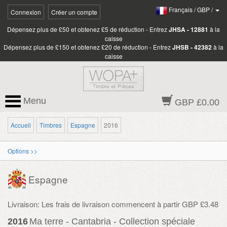
Français
/
GBP
/
Connexion
Créer un compte
Dépensez plus de £50 et obtenez £5 de réduction - Entrez
JHSA - 12881
à la
caisse
Dépensez plus de £150 et obtenez £20 de réduction - Entrez
JHSB - 42382
à la
caisse
Menu
GBP £0.00
Accueil
Timbres
Espagne
2016
Options >>
Espagne
Livraison: Les frais de livraison commencent à partir GBP £3.48
2016
Ma terre - Cantabria - Collection spéciale