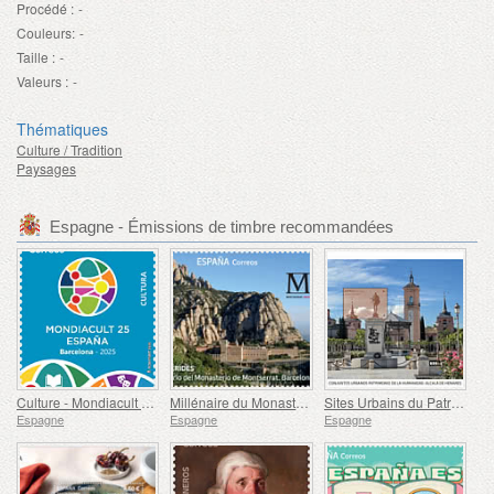
Procédé :
-
Couleurs:
-
Taille :
-
Valeurs :
-
Thématiques
Culture / Tradition
Paysages
Espagne - Émissions de timbre recommandées
Culture - Mondiacult 25 Espagne, Barcelone
Millénaire du Monastère de Montserrat, Barcelone
Sites Urbains du Patrimoine Mondial - Alcalá de Henares
Espagne
Espagne
Espagne