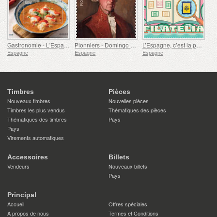
Gastronomie - L'Espagne en 19 Plats, Melilla, Lotte à la Rusadir
Pionniers - Domingo de Bonechea
L’Espagne, c’est la philatélie
Espagne
Espagne
Espagne
Timbres
Pièces
Nouveaux timbres
Nouvelles pièces
Timbres les plus vendus
Thématiques des pièces
Thématiques des timbres
Pays
Pays
Virements automatiques
Accessoires
Billets
Vendeurs
Nouveaux billets
Pays
Principal
Accueil
Offres spéciales
À propos de nous
Termes et Conditions