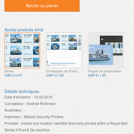
Ajouter au panier
Autres produits émis
Séries
Enveloppes de Premier Jour
Paquet de présentation
GBP £10.87
GBP £11.85
GBP £11.85
Détails techniques
Date d’émission :
14.02.2018
Concepteur :
Andrew Robinson
Illustrateur:
-
Imprimeur :
Walsall Security Printers
Procédé :
Indicia and location identifier thermally printed within a Royal Mail
Series II Post & Go machine