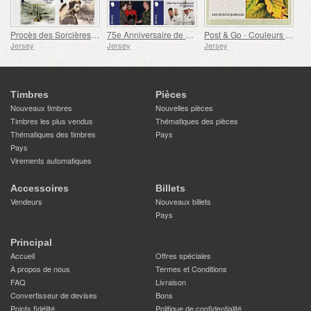
Procès des Sorcières de Jersey
75e Anniversaire de SAR la Princesse Royale
Post & Go - Couleurs d'automne
Jersey
Jersey
Jersey
Timbres
Pièces
Nouveaux timbres
Nouvelles pièces
Timbres les plus vendus
Thématiques des pièces
Thématiques des timbres
Pays
Pays
Virements automatiques
Accessoires
Billets
Vendeurs
Nouveaux billets
Pays
Principal
Accueil
Offres spéciales
À propos de nous
Termes et Conditions
FAQ
Livraison
Convertisseur de devises
Bons
Points fidélité
Politique de confidentialité