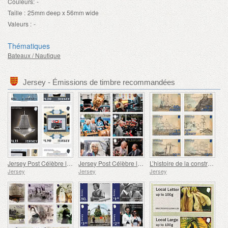
Couleurs:
-
Taille :
25mm deep x 56mm wide
Valeurs :
-
Thématiques
Bateaux / Nautique
Jersey - Émissions de timbre recommandées
Jersey Post Célèbre les 125 Ans de l'Opéra
Jersey Post Célèbre l'anniversaire de la Visite Royale
L’histoire de la construction navale à Jersey
Jersey
Jersey
Jersey