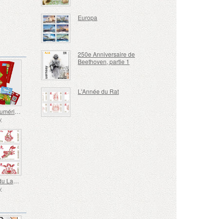
Europa
250e Anniversaire de
Beethoven, partie 1
L'Année du Rat
Timbre Numérique Royal Doré de Guernesey avec Chèvre Nounou
y
L'année du Lapin
y