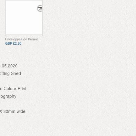
Enveloppes de Premier Jour
GBP £2.20
2.05.2020
otting Shed
n Colour Print
thography
X 30mm wide