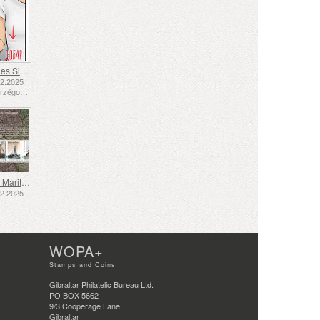
Langue des Signes - Bien
12.2025
Bosnie-Herzégovine - République de Srpska
Transport Maritime aux XVIIe et XVIIIe Siècles – Transport de Tourbe
12.2025
WOPA+
Stamps and Coins
Gibraltar Philatelic Bureau Ltd.
PO BOX 5662
9/3 Cooperage Lane
Gibraltar