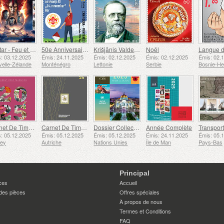
Avatar - Feu et Cendres
50e Anniversaire de la Fondation du Bar Scout du 24 Novembre
Krišjānis Valdemārs
Noël
: 03.12.2025
Émis: 24.11.2025
Émis: 02.12.2025
Émis: 02.12.2025
Émis: 02.
elle-Zélande
Monténégro
Lettonie
Serbie
Carnet De Timbres
Carnet De Timbres
Dossier Collection Annuelle (New York)
Année Complète
: 05.12.2025
Émis: 05.12.2025
Émis: 05.12.2025
Émis: 24.11.2025
Émis: 05.
sey
Autriche
Nations Unies
Île de Man
Pays-Bas
Principal
ces
Accueil
des pièces
Offres spéciales
À propos de nous
Termes et Conditions
FAQ