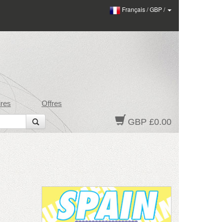
Français
/
GBP
/
res
Offres
GBP £0.00