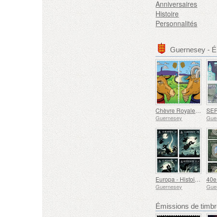
Anniversaires
Histoire
Personnalités
Guernesey - É
Chèvre Royale Dorée de Guernesey
Guernesey
Gue
Europa - Histoires et Mythes (Sorcières de Guernesey)
Guernesey
Gue
Émissions de tim