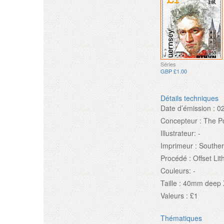
Séries
GBP £1.00
Détails techniques
Date d’émission :
0
Concepteur :
The P
Illustrateur:
-
Imprimeur :
Souther
Procédé :
Offset Li
Couleurs:
-
Taille :
40mm deep 
Valeurs :
£1
Thématiques