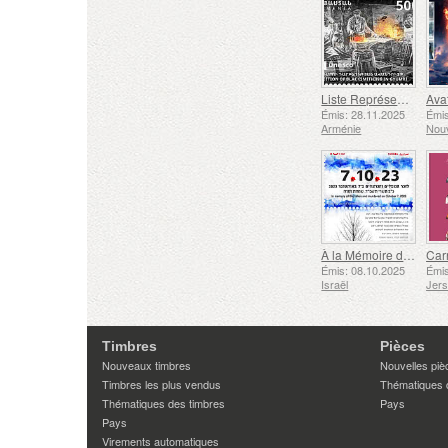
Liste Représentative du Patrimoine Culturel Immatériel de l'humanité de l'UNESCO - Tradition de la Forge à Gyumri
Émis: 28.11.2025
Émis
Arménie
Nouv
À la Mémoire des Morts et des Assassinés le 7 Octobre 2023
Émis: 08.10.2025
Émis
Israël
Jer
Timbres
Pièces
Nouveaux timbres
Nouvelles piè
Timbres les plus vendus
Thématiques 
Thématiques des timbres
Pays
Pays
Virements automatiques