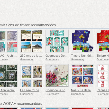
missions de timbre recommandées
SEPAC - Architecture, St James Guernesey
250 Ans de la Naissance de J.M.W. Turner
Guernesey Douze Jours de Noël
Timbre Numérique Royal Doré de Guernesey avec Chèvre
rnesey
Guernesey
Guernesey
Guernesey
Guernese
40e Anniversaire des Malouines
Le Livre d'Ebenezer Le Page
Coeur de la Forêt Partie 4
Noël - La Belle au Bois Dormant
rnesey
Guernesey
Guernesey
Guernesey
Guernese
bre WOPA+ recommandées