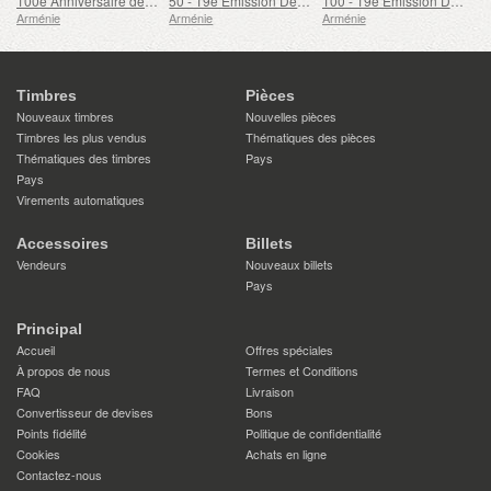
100e Anniversaire de Gohar Gasparyan
50 - 19e Émission Définitive, Armoiries Arméniennes
100 - 19e Émission Définitive, Armoiries Arméniennes
Arménie
Arménie
Arménie
Timbres
Pièces
Nouveaux timbres
Nouvelles pièces
Timbres les plus vendus
Thématiques des pièces
Thématiques des timbres
Pays
Pays
Virements automatiques
Accessoires
Billets
Vendeurs
Nouveaux billets
Pays
Principal
Accueil
Offres spéciales
À propos de nous
Termes et Conditions
FAQ
Livraison
Convertisseur de devises
Bons
Points fidélité
Politique de confidentialité
Cookies
Achats en ligne
Contactez-nous