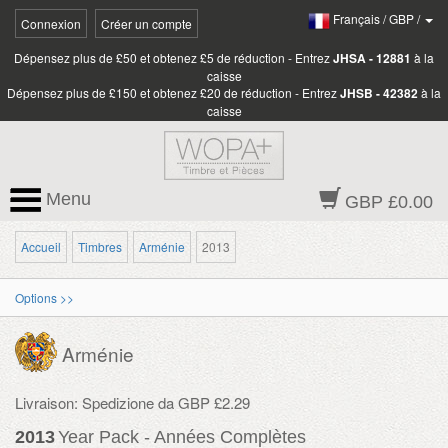
Français
/
GBP
/
Connexion
Créer un compte
Dépensez plus de £50 et obtenez £5 de réduction - Entrez
JHSA - 12881
à la
caisse
Dépensez plus de £150 et obtenez £20 de réduction - Entrez
JHSB - 42382
à la
caisse
Menu
GBP £0.00
Accueil
Timbres
Arménie
2013
Options >>
Arménie
Livraison: Spedizione da GBP £2.29
2013
Year Pack - Années Complètes