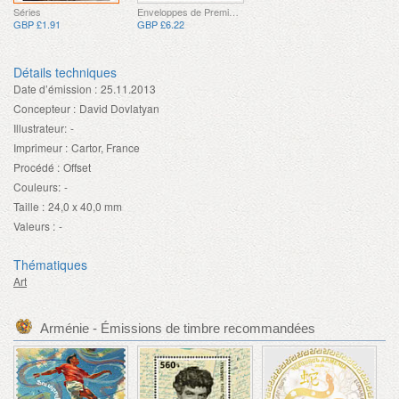
Séries
Enveloppes de Premier Jour
GBP £1.91
GBP £6.22
Détails techniques
Date d’émission :
25.11.2013
Concepteur :
David Dovlatyan
Illustrateur:
-
Imprimeur :
Cartor, France
Procédé :
Offset
Couleurs:
-
Taille :
24,0 x 40,0 mm
Valeurs :
-
Thématiques
Art
Arménie - Émissions de timbre recommandées