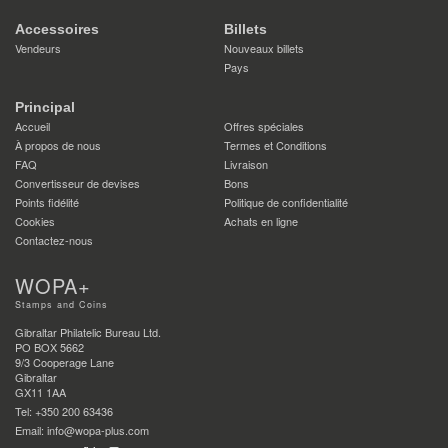
Accessoires
Billets
Vendeurs
Nouveaux billets
Pays
Principal
Accueil
Offres spéciales
À propos de nous
Termes et Conditions
FAQ
Livraison
Convertisseur de devises
Bons
Points fidélité
Politique de confidentialité
Cookies
Achats en ligne
Contactez-nous
WOPA+
Stamps and Coins
Gibraltar Philatelic Bureau Ltd.
PO BOX 5662
9/3 Cooperage Lane
Gibraltar
GX11 1AA
Tel: +350 200 63436
Email: info@wopa-plus.com