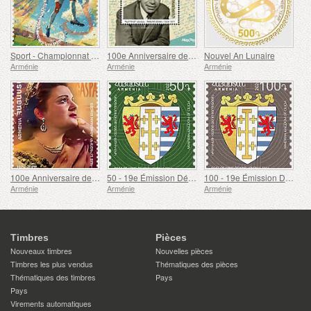
Sport - Championnat d'Europe de football, Euro
100e Anniversaire de Paruyr Sevak
Nouvel An Lunaire
Arménie
Arménie
Arménie
100e Anniversaire de Gohar Gasparyan
50 - 19e Émission Définitive, Armoiries Arméniennes
100 - 19e Émission Définitive, Armoiries Arméniennes
Arménie
Arménie
Arménie
Timbres
Pièces
Nouveaux timbres
Nouvelles pièces
Timbres les plus vendus
Thématiques des pièces
Thématiques des timbres
Pays
Pays
Virements automatiques