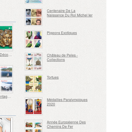
Centenaire De La
Naissance Du Roi Michel Ier
Pigeons Exotiques
Europe - Découvertes Archéologiques Nationales
Château de Peles -
Collections
Tortues
Banat Montagneux
Médailles Paralympiques
2020
Année Européenne Des
Chemins De Fer