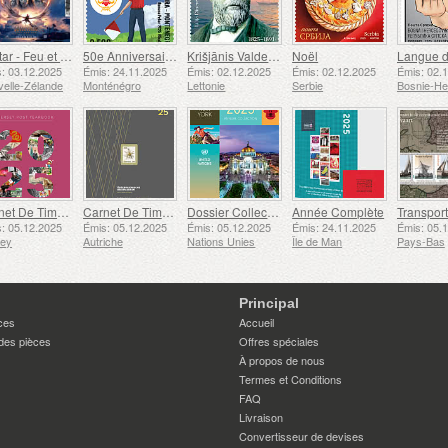
Avatar - Feu et Cendres
50e Anniversaire de la Fondation du Bar Scout du 24 Novembre
Krišjānis Valdemārs
Noël
: 03.12.2025
Émis: 24.11.2025
Émis: 02.12.2025
Émis: 02.12.2025
Émis: 02.
elle-Zélande
Monténégro
Lettonie
Serbie
Carnet De Timbres
Carnet De Timbres
Dossier Collection Annuelle (New York)
Année Complète
: 05.12.2025
Émis: 05.12.2025
Émis: 05.12.2025
Émis: 24.11.2025
Émis: 05.
sey
Autriche
Nations Unies
Île de Man
Pays-Bas
Principal
ces
Accueil
des pièces
Offres spéciales
À propos de nous
Termes et Conditions
FAQ
Livraison
Convertisseur de devises