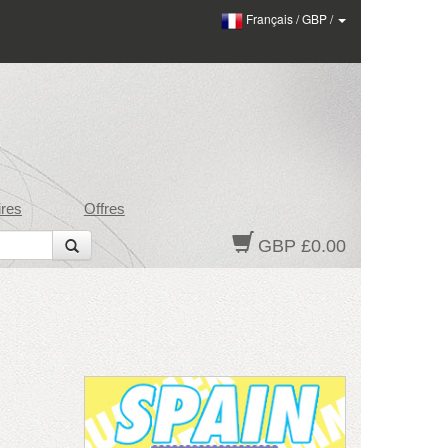
Français
/
GBP
/
res
Offres
GBP £0.00