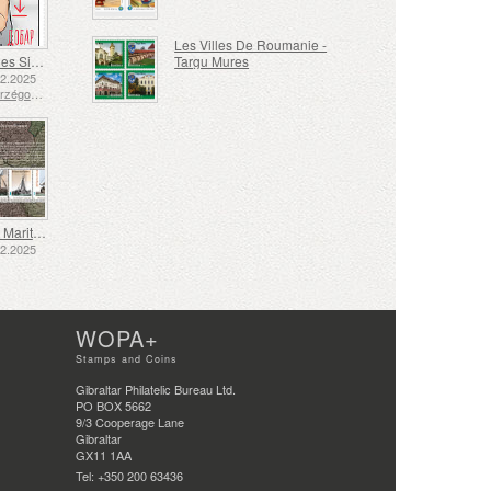
Les Villes De Roumanie -
Langue des Signes - Bien
Targu Mures
12.2025
Bosnie-Herzégovine - République de Srpska
Transport Maritime aux XVIIe et XVIIIe Siècles – Transport de Tourbe
12.2025
WOPA+
Stamps and Coins
Gibraltar Philatelic Bureau Ltd.
PO BOX 5662
9/3 Cooperage Lane
Gibraltar
GX11 1AA
Tel: +350 200 63436