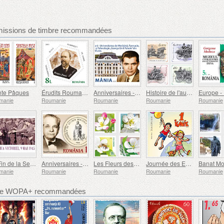
missions de timbre recommandées
nte Pâques
Érudits Roumains
Anniversaires - Université de Médecine, de Pharmacie, de Sciences et de Technologie George Emil Palade de Targu Mures
Histoire de l'automobile (II)
manie
Roumanie
Roumanie
Roumanie
Roumanie
La Fin de la Seconde Guerre Mondiale, 80 Ans Plus Tard
Anniversaires - L'Académie des Sciences Médicales
Les Fleurs des Vergers
Journée des Enfants
manie
Roumanie
Roumanie
Roumanie
Roumanie
bre WOPA+ recommandées