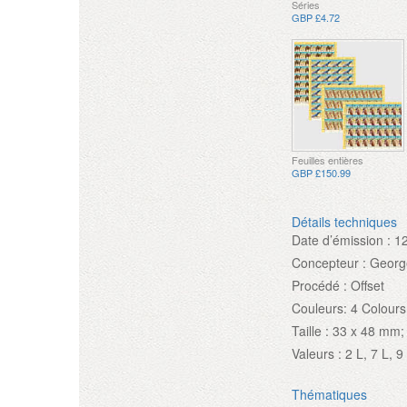
Séries
GBP £4.72
Feuilles entières
GBP £150.99
Détails techniques
Date d’émission :
1
Concepteur :
Geor
Procédé :
Offset
Couleurs:
4 Colours
Taille :
33 x 48 mm;
Valeurs :
2 L, 7 L, 
Thématiques