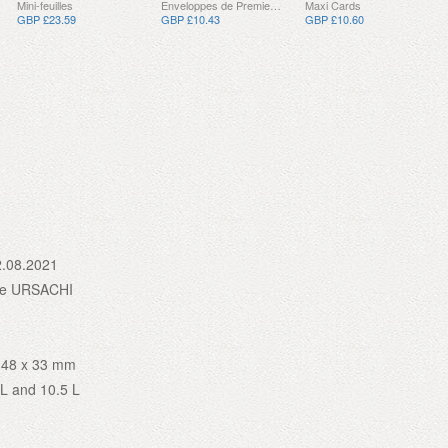
Mini-feuilles
Enveloppes de Premier Jour
Maxi Cards
GBP £23.59
GBP £10.43
GBP £10.60
2.08.2021
ge URSACHI
 48 x 33 mm
9 L and 10.5 L