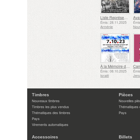
Liste Représentative du Patrimoine Culturel Immatériel de l'humanité de l'UNESCO - Tradition de la Forge à Gyumri
Émis: 28.11.2025
Émis
Arménie
Nouv
À la Mémoire des Morts et des Assassinés le 7 Octobre 2023
Émis: 08.10.2025
Émis
Israël
Jer
Timbres
Pièces
Nouveaux timbres
Nouvelles piè
Timbres les plus vendus
Thématiques 
Thématiques des timbres
Pays
Pays
Virements automatiques
Accessoires
Billets