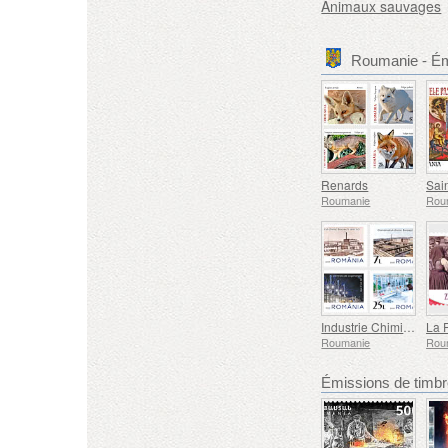
Animaux sauvages
Roumanie - É
Renards
Sai
Roumanie
Rou
Industrie Chimique Roumaine - Marque Nationale
Roumanie
Rou
Émissions de tim