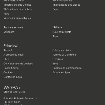
Nouveaux timbres
Nouvelles pièces
Timbres les plus vendus
Thématiques des pièces
Thématiques des timbres
Pays
Pays
Virements automatiques
Accessoires
Billets
Vendeurs
Nouveaux billets
Pays
Principal
Accueil
Offres spéciales
À propos de nous
Termes et Conditions
FAQ
Livraison
Convertisseur de devises
Bons
Points fidélité
Politique de confidentialité
Cookies
Achats en ligne
Contactez-nous
WOPA+
Stamps and Coins
Gibraltar Philatelic Bureau Ltd.
PO BOX 5662