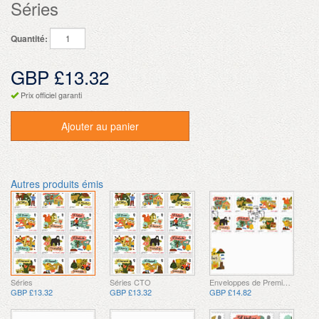
Séries
Quantité:
GBP £13.32
Prix officiel garanti
Ajouter au panier
Autres produits émis
Séries
Séries CTO
Enveloppes de Premier Jour
GBP £13.32
GBP £13.32
GBP £14.82