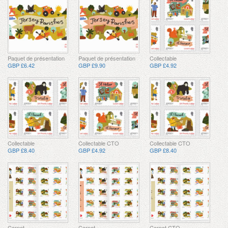
Paquet de présentation
Paquet de présentation
Collectable
GBP £6.42
GBP £9.90
GBP £4.92
Collectable
Collectable CTO
Collectable CTO
GBP £8.40
GBP £4.92
GBP £8.40
Carnet
Carnet
Carnet CTO