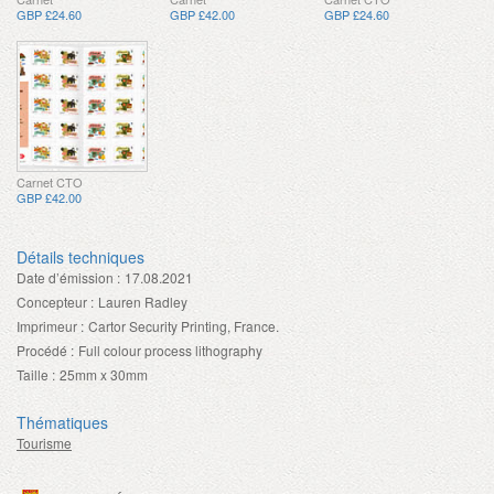
GBP £24.60
GBP £42.00
GBP £24.60
Carnet CTO
GBP £42.00
Détails techniques
Date d’émission :
17.08.2021
Concepteur :
Lauren Radley
Imprimeur :
Cartor Security Printing, France.
Procédé :
Full colour process lithography
Taille :
25mm x 30mm
Thématiques
Tourisme