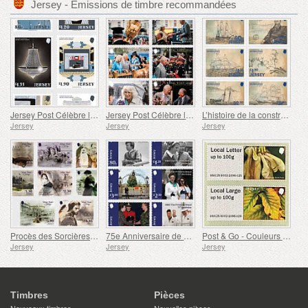
Jersey - Émissions de timbre recommandées
Jersey Post Célèbre les 125 Ans de l'Opéra
Jersey Post Célèbre l'anniversaire de la Visite Royale
L’histoire de la construction navale à Jersey
Jersey
Jersey
Jersey
Procès des Sorcières de Jersey
75e Anniversaire de SAR la Princesse Royale
Post & Go - Couleurs d'automne
Jersey
Jersey
Jersey
Timbres
Pièces