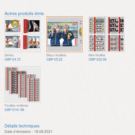
Autres produits émis
Séries
Blocs feuillets
Mini-feuilles
GBP £4.72
GBP £5.22
GBP £23.59
Feuilles entières
GBP £141.56
Détails techniques
Date d’émission :
18.08.2021