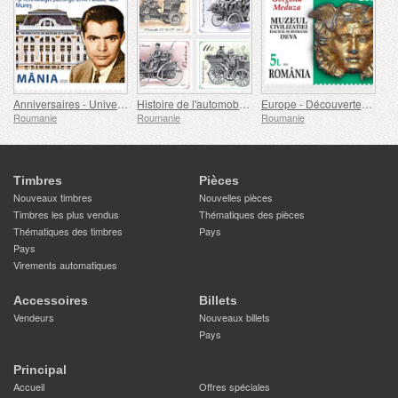
Anniversaires - Université de Médecine, de Pharmacie, de Sciences et de Technologie George Emil Palade de Targu Mures
Histoire de l'automobile (II)
Europe - Découvertes Archéologiques Nationales
Roumanie
Roumanie
Roumanie
Timbres
Pièces
Nouveaux timbres
Nouvelles pièces
Timbres les plus vendus
Thématiques des pièces
Thématiques des timbres
Pays
Pays
Virements automatiques
Accessoires
Billets
Vendeurs
Nouveaux billets
Pays
Principal
Accueil
Offres spéciales