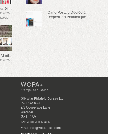
Langue des Signes - Bien
Carte Postale Dédiée à
12.2025
l'exposition Philatélique
Bosnie-Herzégovine - République de Srpska
Transport Maritime aux XVIIe et XVIIIe Siècles – Transport de Tourbe
12.2025
WOPA+
Stamps and Coins
Gibraltar Philatelic Bureau Ltd.
PO BOX 5662
9/3 Cooperage Lane
Gibraltar
GX11 1AA
Tel: +350 200 63436
Email: info@wopa-plus.com