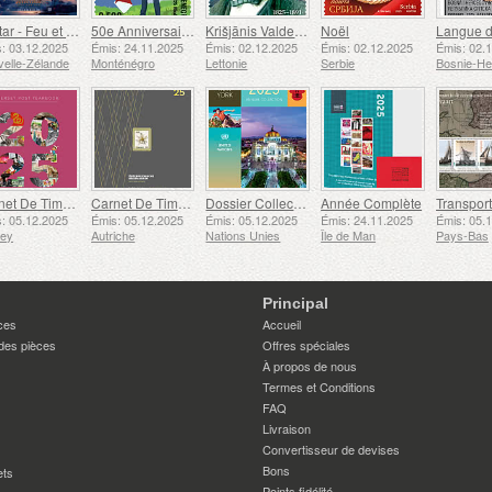
Avatar - Feu et Cendres
50e Anniversaire de la Fondation du Bar Scout du 24 Novembre
Krišjānis Valdemārs
Noël
: 03.12.2025
Émis: 24.11.2025
Émis: 02.12.2025
Émis: 02.12.2025
Émis: 02.
elle-Zélande
Monténégro
Lettonie
Serbie
Carnet De Timbres
Carnet De Timbres
Dossier Collection Annuelle (New York)
Année Complète
: 05.12.2025
Émis: 05.12.2025
Émis: 05.12.2025
Émis: 24.11.2025
Émis: 05.
sey
Autriche
Nations Unies
Île de Man
Pays-Bas
Principal
ces
Accueil
des pièces
Offres spéciales
À propos de nous
Termes et Conditions
FAQ
Livraison
Convertisseur de devises
Bons
ets
Points fidélité