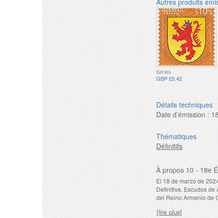
Autres produits émi
Séries
GBP £0.42
Détails techniques
Date d’émission :
1
Thématiques
Définitifs
À propos 10 - 18e É
El 18 de marzo de 2024
Definitiva. Escudos de
del Reino Armenio de C
[lire plus]