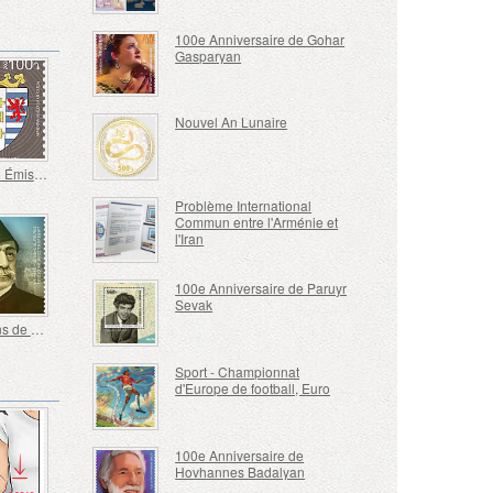
100e Anniversaire de Gohar
Gasparyan
Nouvel An Lunaire
100 - 19e Émission Définitive, Armoiries Arméniennes
Problème International
Commun entre l'Arménie et
l'Iran
100e Anniversaire de Paruyr
Sevak
Arméniens de Renommée Mondiale - 200e Anniversaire de Nubar Nubarian, Nubar Pacha
Sport - Championnat
d'Europe de football, Euro
100e Anniversaire de
Hovhannes Badalyan