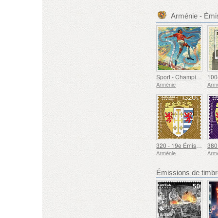
Arménie - Émi
Sport - Championnat d'Europe de football, Euro
Arménie
Arm
320 - 19e Émission Définitive, Armoiries Arméniennes
Arménie
Arm
Émissions de tim