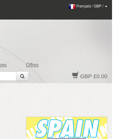
Français
/
GBP
/
res
Offres
GBP £0.00