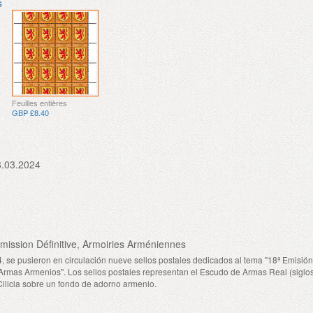
s
Feuilles entières
GBP £8.40
8.03.2024
mission Définitive, Armoiries Arméniennes
, se pusieron en circulación nueve sellos postales dedicados al tema "18ª Emisió
 Armas Armenios". Los sellos postales representan el Escudo de Armas Real (siglos 
ilicia sobre un fondo de adorno armenio.