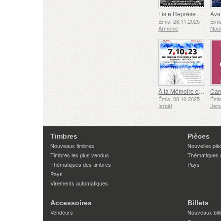
Liste Représentative du Patrimoine Culturel Immatériel de l'humanité de l'UNESCO - Tradition de la Forge à Gyumri
Émis: 28.11.2025
Émis
Arménie
Nouv
À la Mémoire des Morts et des Assassinés le 7 Octobre 2023
Émis: 08.10.2025
Émis
Israël
Jer
Timbres
Pièces
Nouveaux timbres
Nouvelles piè
Timbres les plus vendus
Thématiques 
Thématiques des timbres
Pays
Pays
Virements automatiques
Accessoires
Billets
Vendeurs
Nouveaux bill