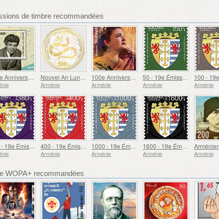
ssions de timbre recommandées
100e Anniversaire de Paruyr Sevak
Nouvel An Lunaire
100e Anniversaire de Gohar Gasparyan
50 - 19e Émission Définitive, Armoiries Arméniennes
énie
Arménie
Arménie
Arménie
Arménie
380 - 19e Émission Définitive, Armoiries Arméniennes
400 - 19e Émission Définitive, Armoiries Arméniennes
1000 - 19e Émission Définitive, Armoiries Arméniennes
1600 - 19e Émission Définitive, Armoiries Arméniennes
énie
Arménie
Arménie
Arménie
Arménie
bre WOPA+ recommandées