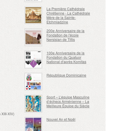
La Première Cathédrale
Chrétienne - La Cathédrale
Mère de la Sainte-
Etchmiadzine
200e Anniversaire de la
Fondation de l'école
Nersisian de Tiflis
100e Anniversaire de la
Fondation du Quatuor
National d'après Komitas
République Dominicaine
Sport – L’équipe Masculine
d’échecs Arménienne – La
Meilleure Équipe du Siècle
n
XIII-XIV)
Nouvel An et Noël