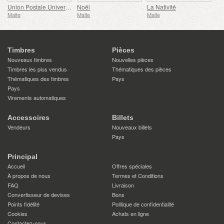
Union Postale Universelle - 150e Anniversaire
Noël
La Nativité
Malte
Malte
Malte
Timbres
Pièces
Nouveaux timbres
Nouvelles pièces
Timbres les plus vendus
Thématiques des pièces
Thématiques des timbres
Pays
Pays
Virements automatiques
Accessoires
Billets
Vendeurs
Nouveaux billets
Pays
Principal
Accueil
Offres spéciales
À propos de nous
Termes et Conditions
FAQ
Livraison
Convertisseur de devises
Bons
Points fidélité
Politique de confidentialité
Cookies
Achats en ligne
Contactez-nous