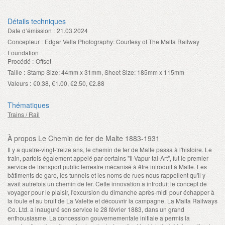
Détails techniques
Date d’émission :
21.03.2024
Concepteur :
Edgar Vella Photography: Courtesy of The Malta Railway
Foundation
Procédé :
Offset
Taille :
Stamp Size: 44mm x 31mm, Sheet Size: 185mm x 115mm
Valeurs :
€0.38, €1.00, €2.50, €2.88
Thématiques
Trains / Rail
À propos Le Chemin de fer de Malte 1883-1931
Il y a quatre-vingt-treize ans, le chemin de fer de Malte passa à l'histoire. Le
train, parfois également appelé par certains "Il-Vapur tal-Art", fut le premier
service de transport public terrestre mécanisé à être introduit à Malte. Les
bâtiments de gare, les tunnels et les noms de rues nous rappellent qu'il y
avait autrefois un chemin de fer. Cette innovation a introduit le concept de
voyager pour le plaisir, l'excursion du dimanche après-midi pour échapper à
la foule et au bruit de La Valette et découvrir la campagne. La Malta Railways
Co. Ltd. a inauguré son service le 28 février 1883, dans un grand
enthousiasme. La concession gouvernementale initiale a permis la