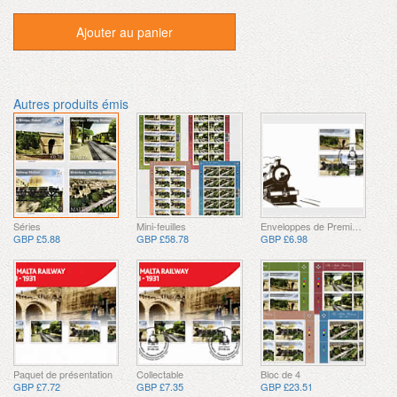
Ajouter au panier
Autres produits émis
Séries
Mini-feuilles
Enveloppes de Premier Jour
GBP £5.88
GBP £58.78
GBP £6.98
Paquet de présentation
Collectable
Bloc de 4
GBP £7.72
GBP £7.35
GBP £23.51