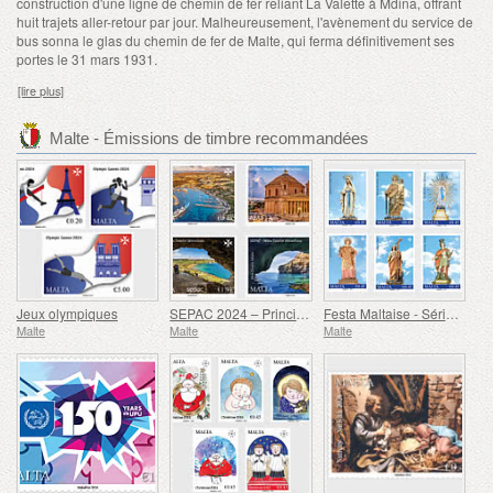
construction d'une ligne de chemin de fer reliant La Valette à Mdina, offrant
huit trajets aller-retour par jour. Malheureusement, l'avènement du service de
bus sonna le glas du chemin de fer de Malte, qui ferma définitivement ses
portes le 31 mars 1931.
[lire plus]
Malte - Émissions de timbre recommandées
Jeux olympiques
SEPAC 2024 – Principales Attractions Touristiques
Festa Maltaise - Série VIII
Malte
Malte
Malte