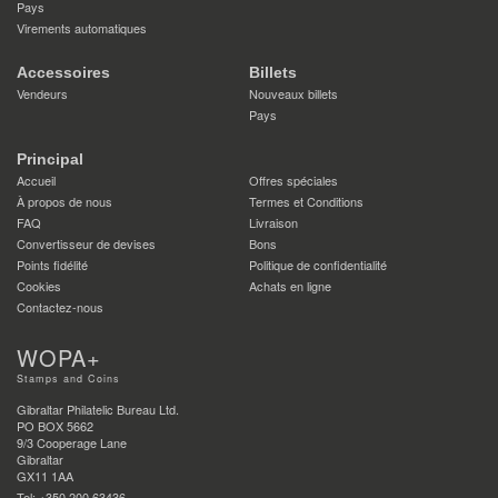
Pays
Virements automatiques
Accessoires
Billets
Vendeurs
Nouveaux billets
Pays
Principal
Accueil
Offres spéciales
À propos de nous
Termes et Conditions
FAQ
Livraison
Convertisseur de devises
Bons
Points fidélité
Politique de confidentialité
Cookies
Achats en ligne
Contactez-nous
WOPA+
Stamps and Coins
Gibraltar Philatelic Bureau Ltd.
PO BOX 5662
9/3 Cooperage Lane
Gibraltar
GX11 1AA
Tel: +350 200 63436