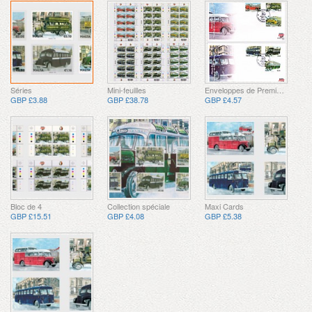
Séries
Mini-feuilles
Enveloppes de Premier Jour
GBP £3.88
GBP £38.78
GBP £4.57
Bloc de 4
Collection spéciale
Maxi Cards
GBP £15.51
GBP £4.08
GBP £5.38