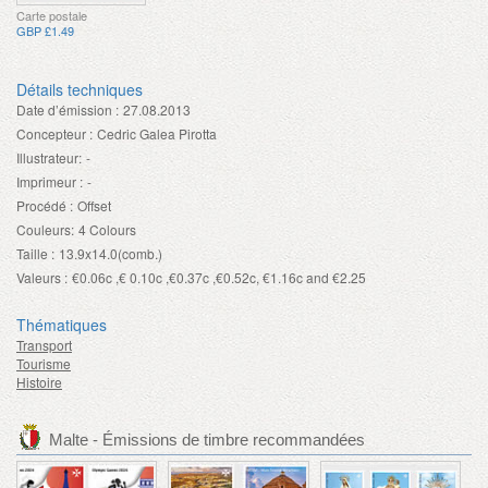
Carte postale
GBP £1.49
Détails techniques
Date d’émission :
27.08.2013
Concepteur :
Cedric Galea Pirotta
Illustrateur:
-
Imprimeur :
-
Procédé :
Offset
Couleurs:
4 Colours
Taille :
13.9x14.0(comb.)
Valeurs :
€0.06c ,€ 0.10c ,€0.37c ,€0.52c, €1.16c and €2.25
Thématiques
Transport
Tourisme
Histoire
Malte - Émissions de timbre recommandées