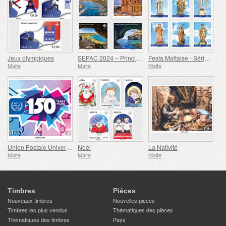
Jeux olympiques
SEPAC 2024 – Principales Attractions Touristiques
Festa Maltaise - Série VIII
Malte
Malte
Malte
Union Postale Universelle - 150e Anniversaire
Noël
La Nativité
Malte
Malte
Malte
Timbres
Pièces
Nouveaux timbres
Nouvelles pièces
Timbres les plus vendus
Thématiques des pièces
Thématiques des timbres
Pays