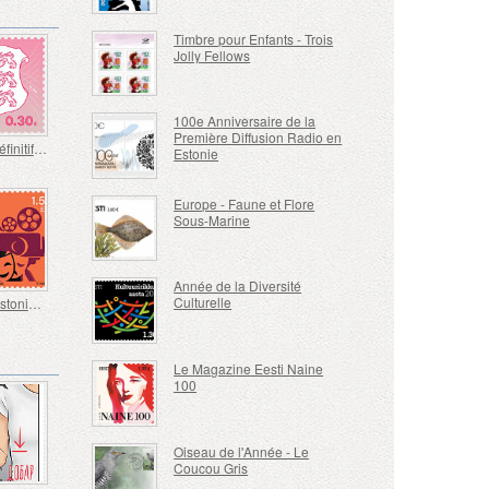
Timbre pour Enfants - Trois
Jolly Fellows
100e Anniversaire de la
Première Diffusion Radio en
Timbre Définitif - Armoiries 0,30 € (Rose)
Estonie
Europe - Faune et Flore
Sous-Marine
Année de la Diversité
Culturelle
Grands Estoniens - Kaljo Kiisk 100
Le Magazine Eesti Naine
100
Oiseau de l'Année - Le
Coucou Gris