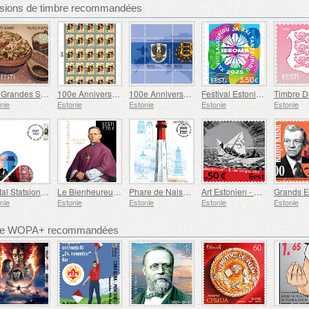
ssions de timbre recommandées
Les Grandes Spécialités Estoniennes - Le Ragoût de Chou Mulgi
100e Anniversaire du Magazine Militaire Protect Home !
100e Anniversaire des Armoiries de l'Estonie
Festival Estonien de Chants et de Danses
nie
Estonie
Estonie
Estonie
Estonie
Postal Statsionery No 114-ESTO
Le Bienheureux Martyr Eduard Profittlich
Phare de Naissaar
Art Estonien - Edward von Lõngus, Avion en Papier
nie
Estonie
Estonie
Estonie
Estonie
bre WOPA+ recommandées