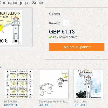
Rannapungerja - Séries
Séries
Quantité:
GBP £1.13
Prix officiel garanti
Ajouter au panier
s
Mini-feuilles
Enveloppes de Premier Jour
Maxi Cards
GBP £11.30
GBP £1.87
GBP £2.09