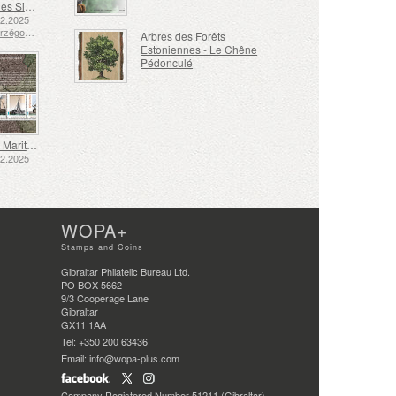
Langue des Signes - Bien
12.2025
Bosnie-Herzégovine - République de Srpska
Arbres des Forêts
Estoniennes - Le Chêne
Pédonculé
Transport Maritime aux XVIIe et XVIIIe Siècles – Transport de Tourbe
12.2025
WOPA+
Stamps and Coins
Gibraltar Philatelic Bureau Ltd.
PO BOX 5662
9/3 Cooperage Lane
Gibraltar
GX11 1AA
Tel: +350 200 63436
Email: info@wopa-plus.com
Company Registered Number 51211 (Gibraltar)