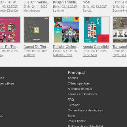
Avatar - Feu et Cendres
50e Anniversaire de la Fondation du Bar Scout du 24 Novembre
Krišjānis Valdemārs
Noël
: 03.12.2025
Émis: 24.11.2025
Émis: 02.12.2025
Émis: 02.12.2025
Émis: 02.
elle-Zélande
Monténégro
Lettonie
Serbie
Carnet De Timbres
Carnet De Timbres
Dossier Collection Annuelle (New York)
Année Complète
: 05.12.2025
Émis: 05.12.2025
Émis: 05.12.2025
Émis: 24.11.2025
Émis: 05.
sey
Autriche
Nations Unies
Île de Man
Pays-Bas
Principal
ces
Accueil
des pièces
Offres spéciales
À propos de nous
Termes et Conditions
FAQ
Livraison
Convertisseur de devises
Bons
ets
Points fidélité
Politique de confidentialité