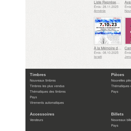
Liste Représentative du Patrimoine Culturel Immatériel de l'humanité de l'UNESCO - Tradition de la Forge à Gyumri
Émis: 28.11.2025
Émis
Arménie
Nouv
À la Mémoire des Morts et des Assassinés le 7 Octobre 2023
Émis: 08.10.2025
Émis
Israël
Jer
Timbres
Pièces
Nouveaux timbres
Nouvelles piè
Timbres les plus vendus
Thématiques 
Thématiques des timbres
Pays
Pays
Virements automatiques
Accessoires
Billets
Vendeurs
Nouveaux bill
Pays