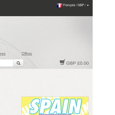
Français
/
GBP
/
res
Offres
GBP £0.00