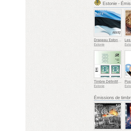
Estonie - Émi
Drapeau Estonien 2,60 € (réimpression)
Estonie
Esto
Timbre Définitif - Armoiries 0,30 € (Vert)
Estonie
Esto
Émissions de tim