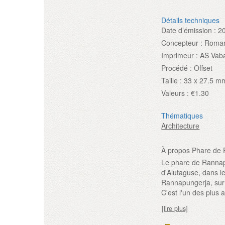
Détails techniques
Date d’émission :
2
Concepteur :
Roman
Imprimeur :
AS Vab
Procédé :
Offset
Taille :
33 x 27.5 m
Valeurs :
€1.30
Thématiques
Architecture
À propos Phare de
Le phare de Rannapu
d'Alutaguse, dans le
Rannapungerja, sur l
C'est l'un des plus 
[lire plus]