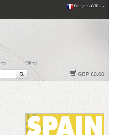
Français
/
GBP
/
res
Offres
GBP £0.00