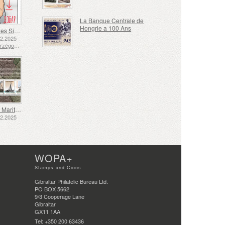
La Banque Centrale de
Hongrie a 100 Ans
Langue des Signes - Bien
12.2025
Bosnie-Herzégovine - République de Srpska
Transport Maritime aux XVIIe et XVIIIe Siècles – Transport de Tourbe
12.2025
WOPA+
Stamps and Coins
Gibraltar Philatelic Bureau Ltd.
PO BOX 5662
9/3 Cooperage Lane
Gibraltar
GX11 1AA
Tel: +350 200 63436