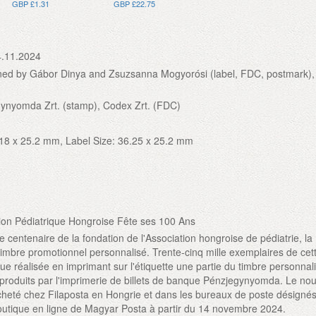
GBP £1.31
GBP £22.75
4.11.2024
ned by Gábor Dinya and Zsuzsanna Mogyorósi (label, FDC, postmark),
ynyomda Zrt. (stamp), Codex Zrt. (FDC)
18 x 25.2 mm, Label Size: 36.25 x 25.2 mm
ion Pédiatrique Hongroise Fête ses 100 Ans
centenaire de la fondation de l'Association hongroise de pédiatrie, la
imbre promotionnel personnalisé. Trente-cinq mille exemplaires de cet
ue réalisée en imprimant sur l'étiquette une partie du timbre personnal
produits par l'imprimerie de billets de banque Pénzjegynyomda. Le no
heté chez Filaposta en Hongrie et dans les bureaux de poste désigné
utique en ligne de Magyar Posta à partir du 14 novembre 2024.