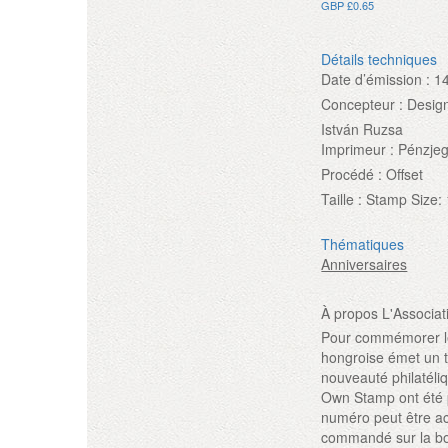
GBP £0.65
Détails techniques
Date d’émission :
1
Concepteur :
Desig
István Ruzsa
Imprimeur :
Pénzjeg
Procédé :
Offset
Taille :
Stamp Size: 
Thématiques
Anniversaires
À propos L'Associat
Pour commémorer le 
hongroise émet un t
nouveauté philatéliq
Own Stamp ont été 
numéro peut être ac
commandé sur la bo