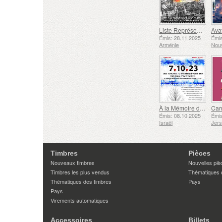
Liste Représentative du Patrimoine Culturel Immatériel de l'humanité de l'UNESCO - Tradition de la Forge à Gyumri
Émis: 28.11.2025
Émis
Arménie
Nouv
À la Mémoire des Morts et des Assassinés le 7 Octobre 2023
Émis: 08.10.2025
Émis
Israël
Jer
Timbres
Pièces
Nouveaux timbres
Nouvelles piè
Timbres les plus vendus
Thématiques 
Thématiques des timbres
Pays
Pays
Virements automatiques
Accessoires
Billets