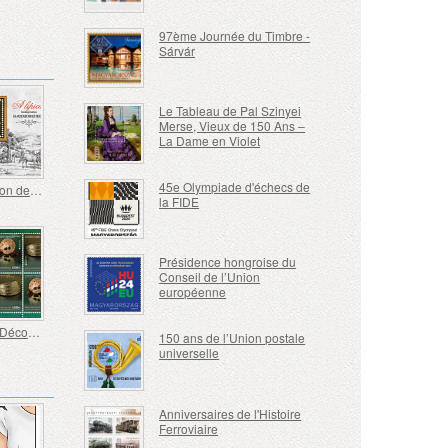
97ème Journée du Timbre -
Sárvár
Le Tableau de Pal Szinyei
Merse, Vieux de 150 Ans –
La Dame en Violet
45e Olympiade d'échecs de
La Tradition de l'élevage de Chevaux Lipizzans en Hongrie
la FIDE
Présidence hongroise du
Conseil de l’Union
européenne
Europe - Découvertes Archéologiques Nationales
150 ans de l’Union postale
universelle
Anniversaires de l'Histoire
Ferroviaire