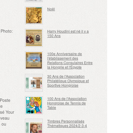
Noël
 Photo:
Harry Houdini est né il y a
150 Ans
100e Anniversaire de
l'établissement des
Relations Consulaires Entre
la Hongrie et l'Égypte
30 Ans de l'Association
Philatélique Olympique et
Sportive Hongroise
100 Ans de l'Association
 Poste
Hongroise de Tennis de
te
Table
isé Your
uveau
Timbres Personnalisés
s ou
Thématiques 2024/2-3-4