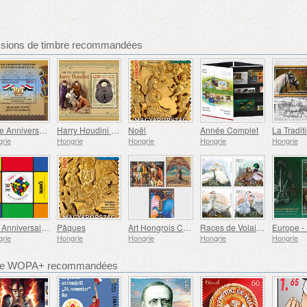
ssions de timbre recommandées
100e Anniversaire de l'établissement des Relations Consulaires Entre la Hongrie et l'Égypte
Harry Houdini est né il y a 150 Ans
Noël
Année Complet
rie
Hongrie
Hongrie
Hongrie
Hongrie
50e Anniversaire du Brevetage du Rubik’s Cube
Pâques
Art Hongrois Contemporain
Races de Volailles Indigènes Hongroises IV
rie
Hongrie
Hongrie
Hongrie
Hongrie
bre WOPA+ recommandées