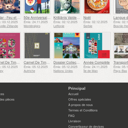
Avatar - Feu et Cendres
50e Anniversaire de la Fondation du Bar Scout du 24 Novembre
Krišjānis Valdemārs
Noël
: 03.12.2025
Émis: 24.11.2025
Émis: 02.12.2025
Émis: 02.12.2025
Émis: 02.
elle-Zélande
Monténégro
Lettonie
Serbie
Carnet De Timbres
Carnet De Timbres
Dossier Collection Annuelle (New York)
Année Complète
: 05.12.2025
Émis: 05.12.2025
Émis: 05.12.2025
Émis: 24.11.2025
Émis: 05.
sey
Autriche
Nations Unies
Île de Man
Pays-Bas
Principal
ces
Accueil
des pièces
Offres spéciales
À propos de nous
Termes et Conditions
FAQ
Livraison
Convertisseur de devises