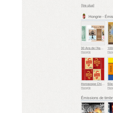
[lire plus]
Hongrie - Émi
30 Ans de l'Association Philatélique Olympique et Sportive Hongroise
Hongrie
Hong
Horoscope Chinois – L'année du Serpent
Hongrie
Hong
Émissions de tim