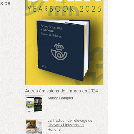
es de
Autres émissions de timbres en 2024
Année Complet
La Tradition de l'élevage de
Chevaux Lipizzans en
Hongrie