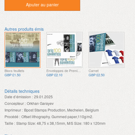
Ajouter au panier
Autres produits émis
Blocs feuillets
Enveloppes de Premier Jour
Carnet
GBP £1.50
GBP £2.10
GBP £2.50
Détails techniques
Date d’émission :
29.01.2025
Concepteur :
Orkhan Garayev
Imprimeur :
Bpost Stamps Production, Mechelen, Belgium
Procédé :
Offset lithography. Gummed paper,110g/m2.
Taille :
Stamp Size: 48,75 x 38,15mm, M/S Size: 180 x 120mm