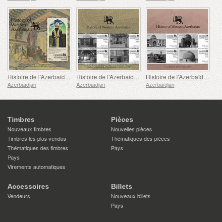
Histoire de l'Azerbaïdjan Occidental - Le Dernier Khan d'Irevan
Histoire de l'Azerbaïdjan Occidental - Palais Sardar
Histoire de l'Azerbaïdjan Occidental - Mosquée Sardar
Azerbaïdjan
Azerbaïdjan
Azerbaïdjan
Timbres
Pièces
Nouveaux timbres
Nouvelles pièces
Timbres les plus vendus
Thématiques des pièces
Thématiques des timbres
Pays
Pays
Virements automatiques
Accessoires
Billets
Vendeurs
Nouveaux billets
Pays