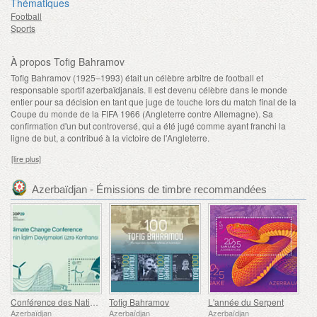
Thématiques
Football
Sports
À propos Tofig Bahramov
Tofig Bahramov (1925–1993) était un célèbre arbitre de football et
responsable sportif azerbaïdjanais. Il est devenu célèbre dans le monde
entier pour sa décision en tant que juge de touche lors du match final de la
Coupe du monde de la FIFA 1966 (Angleterre contre Allemagne). Sa
confirmation d'un but controversé, qui a été jugé comme ayant franchi la
ligne de but, a contribué à la victoire de l'Angleterre.
[lire plus]
Azerbaïdjan - Émissions de timbre recommandées
Conférence des Nations Unies sur les Changements Climatiques
Tofig Bahramov
L'année du Serpent
Azerbaïdjan
Azerbaïdjan
Azerbaïdjan