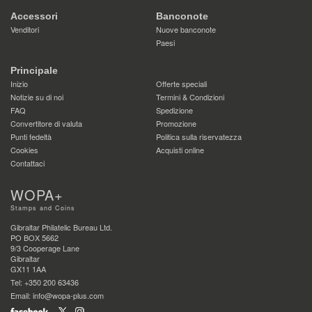
Accessori
Banconote
Venditori
Nuove banconote
Paesi
Principale
Inizio
Offerte speciali
Notizie su di noi
Termini & Condizioni
FAQ
Spedizione
Convertitore di valuta
Promozione
Punti fedeltà
Politica sulla riservatezza
Cookies
Acquisti online
Contattaci
WOPA+
Stamps and Coins
Gibraltar Philatelic Bureau Ltd.
PO BOX 5662
9/3 Cooperage Lane
Gibraltar
GX11 1AA
Tel: +350 200 63436
Email: info@wopa-plus.com