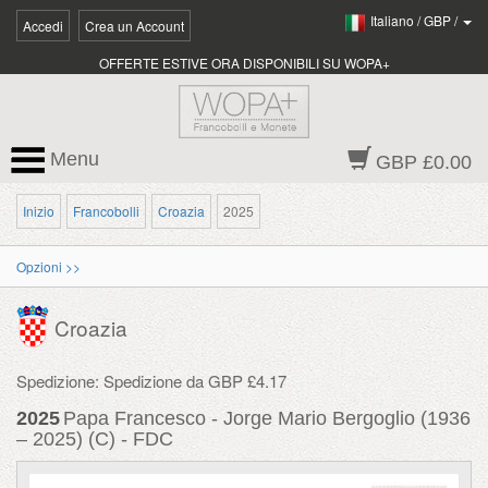
Italiano
/
GBP
/
Accedi
Crea un Account
OFFERTE ESTIVE ORA DISPONIBILI SU WOPA+
Menu
GBP £0.00
Inizio
Francobolli
Croazia
2025
Opzioni >>
Croazia
Spedizione: Spedizione da GBP £4.17
2025
Papa Francesco - Jorge Mario Bergoglio (1936
– 2025) (C) - FDC