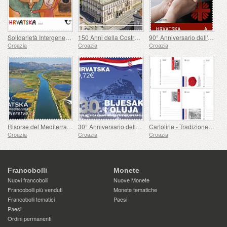
Solidarietà Intergenerazionale (C)
150 Anni della Costruzione del Teatro Nazionale Croato a Varazdin
90° Anniversario dell'istituzione della Caritas dell'Arcidiocesi di Zagabria (C)
Croazia
Croazia
Croazia
Risorse del Mediterraneo - Il Delta della Neretva (C)
30° Anniversario delle Operazioni Militari e di Polizia, Flash e Tempesta (C)
Cartoline - Tradizione Militare Croata
Croazia
Croazia
Croazia
Francobolli
Monete
Nuovi francobolli
Nuove Monete
Francobolli più venduti
Monete tematiche
Francobolli tematici
Paesi
Paesi
Ordini permanenti