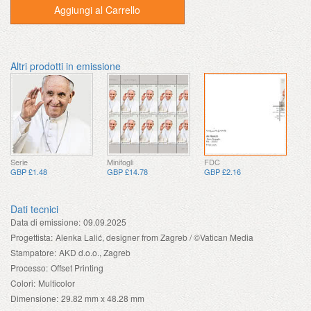
Aggiungi al Carrello
Altri prodotti in emissione
Serie
Minifogli
FDC
GBP £1.48
GBP £14.78
GBP £2.16
Dati tecnici
Data di emissione:
09.09.2025
Progettista:
Alenka Lalić, designer from Zagreb / ©Vatican Media
Stampatore:
AKD d.o.o., Zagreb
Processo:
Offset Printing
Colori:
Multicolor
Dimensione:
29.82 mm x 48.28 mm