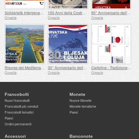
Solidarietà Intergenerazionale (C)
150 Anni della Costruzione del Teatro Nazionale Croato a Varazdin
90° Anniversario dell'istituzione della Caritas dell'Arcidiocesi di Zagabria (C)
Croazia
Croazia
Croazia
Risorse del Mediterraneo - Il Delta della Neretva (C)
30° Anniversario delle Operazioni Militari e di Polizia, Flash e Tempesta (C)
Cartoline - Tradizione Militare Croata
Croazia
Croazia
Croazia
Francobolli
Monete
Nuovi francobolli
Nuove Monete
Francobolli più venduti
Monete tematiche
Francobolli tematici
Paesi
Paesi
Ordini permanenti
Accessori
Banconote