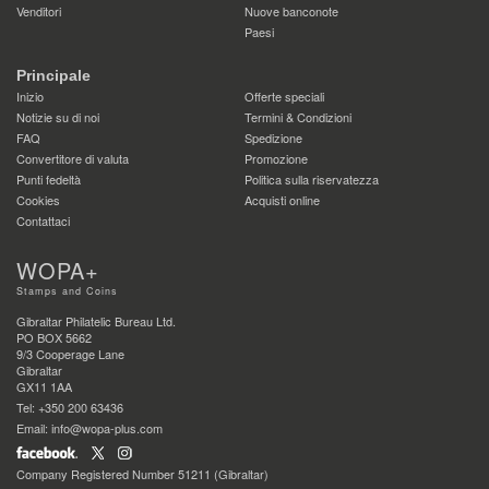
Venditori
Nuove banconote
Paesi
Principale
Inizio
Offerte speciali
Notizie su di noi
Termini & Condizioni
FAQ
Spedizione
Convertitore di valuta
Promozione
Punti fedeltà
Politica sulla riservatezza
Cookies
Acquisti online
Contattaci
WOPA+
Stamps and Coins
Gibraltar Philatelic Bureau Ltd.
PO BOX 5662
9/3 Cooperage Lane
Gibraltar
GX11 1AA
Tel: +350 200 63436
Email: info@wopa-plus.com
Company Registered Number 51211 (Gibraltar)