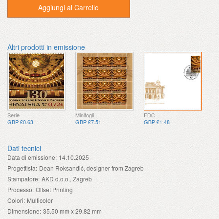
Aggiungi al Carrello
Altri prodotti in emissione
Serie
Minifogli
FDC
GBP £0.63
GBP £7.51
GBP £1.48
Dati tecnici
Data di emissione:
14.10.2025
Progettista:
Dean Roksandić, designer from Zagreb
Stampatore:
AKD d.o.o., Zagreb
Processo:
Offset Printing
Colori:
Multicolor
Dimensione:
35.50 mm x 29.82 mm