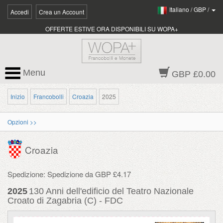
Italiano
/
GBP
/
Accedi
Crea un Account
OFFERTE ESTIVE ORA DISPONIBILI SU WOPA+
Menu
GBP £0.00
Inizio
Francobolli
Croazia
2025
Opzioni >>
Croazia
Spedizione: Spedizione da GBP £4.17
2025
130 Anni dell'edificio del Teatro Nazionale
Croato di Zagabria (C) - FDC