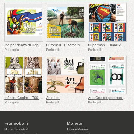
Indipendenza di Capo Verde - 50 Anni
Euromed - Risorse Naturali del Mediterraneo
Superman - Timbri Autoadesivi
Portogallo
Portogallo
Portogallo
Inês de Castro – 700º compleanno
Art déco
Arte Contemporanea Portoghese - 2a Serie
Portogallo
Portogallo
Portogallo
Francobolli
Monete
Nuovi francobolli
Nuove Monete