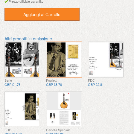
Prezzo ufficiale garantito
Aggiungi al Carrello
Altri prodotti in emissione
Serie
Foglietti
FDC
GBP £1.76
GBP £8.70
GBP £2.81
FDC
Cartella Speciale
GBP £11.39
GBP £13.95