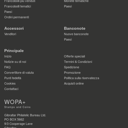
Francobolli più venduti
Monete tematiche
Francobolli tematici
Paesi
Paesi
Ordini permanenti
Accessori
Banconote
Venditori
Nuove banconote
Paesi
Principale
Inizio
Offerte speciali
Notizie su di noi
Termini & Condizioni
FAQ
Spedizione
Convertitore di valuta
Promozione
Punti fedeltà
Politica sulla riservatezza
Cookies
Acquisti online
Contattaci
WOPA+
Stamps and Coins
Gibraltar Philatelic Bureau Ltd.
PO BOX 5662
9/3 Cooperage Lane
Gibraltar