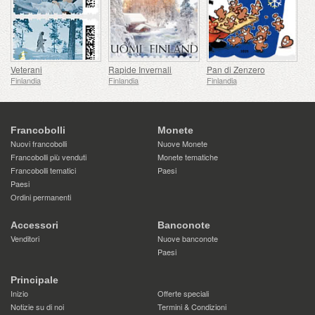
Veterani
Rapide Invernali
Pan di Zenzero
Finlandia
Finlandia
Finlandia
Francobolli
Monete
Nuovi francobolli
Nuove Monete
Francobolli più venduti
Monete tematiche
Francobolli tematici
Paesi
Paesi
Ordini permanenti
Accessori
Banconote
Venditori
Nuove banconote
Paesi
Principale
Inizio
Offerte speciali
Notizie su di noi
Termini & Condizioni