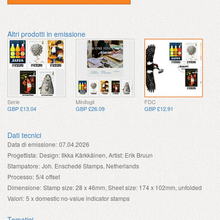
Altri prodotti in emissione
Serie
Minifogli
FDC
GBP £13.04
GBP £26.09
GBP £12.91
Dati tecnici
Data di emissione:
07.04.2026
Progettista:
Design: Ilkka Kärkkäinen, Artist: Erik Bruun
Stampatore:
Joh. Enschedé Stamps, Netherlands
Processo:
5/4 offset
Dimensione:
Stamp size: 28 x 46mm, Sheet size: 174 x 102mm, unfolded
Valori:
5 x domestic no-value indicator stamps
Tematici