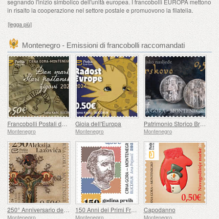
segnando l'inizio simbolico dell'unità europea. I francobolli EUROPA mettono
in risalto la cooperazione nel settore postale e promuovono la filatelia.
[legga più]
Montenegro - Emissioni di francobolli raccomandati
Francobolli Postali del Giorno Prima
Gioia dell'Europa
Patrimonio Storico Brskovo
Montenegro
Montenegro
Montenegro
250° Anniversario della Nascita di Aleksije Lazović
150 Anni dei Primi Francobolli Montenegrini
Capodanno
Montenegro
Montenegro
Montenegro