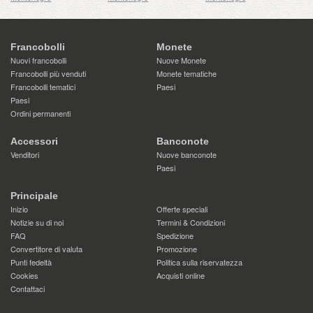
Francobolli
Monete
Nuovi francobolli
Nuove Monete
Francobolli più venduti
Monete tematiche
Francobolli tematici
Paesi
Paesi
Ordini permanenti
Accessori
Banconote
Venditori
Nuove banconote
Paesi
Principale
Inizio
Offerte speciali
Notizie su di noi
Termini & Condizioni
FAQ
Spedizione
Convertitore di valuta
Promozione
Punti fedeltà
Politica sulla riservatezza
Cookies
Acquisti online
Contattaci