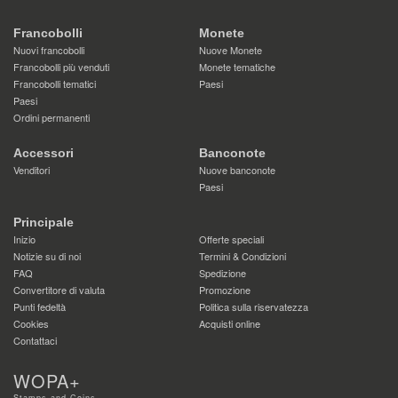
Francobolli
Monete
Nuovi francobolli
Nuove Monete
Francobolli più venduti
Monete tematiche
Francobolli tematici
Paesi
Paesi
Ordini permanenti
Accessori
Banconote
Venditori
Nuove banconote
Paesi
Principale
Inizio
Offerte speciali
Notizie su di noi
Termini & Condizioni
FAQ
Spedizione
Convertitore di valuta
Promozione
Punti fedeltà
Politica sulla riservatezza
Cookies
Acquisti online
Contattaci
WOPA+
Stamps and Coins