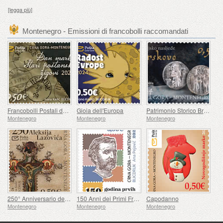
[legga più]
Montenegro - Emissioni di francobolli raccomandati
Francobolli Postali del Giorno Prima
Gioia dell'Europa
Patrimonio Storico Brskovo
Montenegro
Montenegro
Montenegro
250° Anniversario della Nascita di Aleksije Lazović
150 Anni dei Primi Francobolli Montenegrini
Capodanno
Montenegro
Montenegro
Montenegro