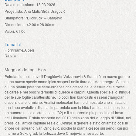
Data di emissione:
18.03.2026
Progettista:
Ana Matić/Srđa Dragović
Stampatore:
“Blicdruck” – Sarajevo
Dimensione:
42.00 x 28.00mm
Valori:
€1.00
Tematici
Fiori/Piante/Alberi
Natura
Maggiori dettagli Flora
Petrolamium crnojevicii Dragićević, Vuksanović & Surina è un nuovo genere
e una nuova specie monotipica scoperti nella flora del Montenegro. Si tratta
di una pianta perenne semi-erbacea che cresce nelle fessure delle rocce
calcaree e nei boschi termofili di querce e carpini. Questa specie si distingue
per le sue foglie caratteristiche, i piccoli fiori biancastri e i semi triangolari,
dispersi dalle formiche. Analisi molecolari hanno dimostrato che si tratta di
una linea evolutiva distinta, imparentata con la tribù Lamieae, che possiede
un numero unico di cromosomi (32) e il cui parente più prossimo si trova
nell'Himalaya. È stata scoperta nel 2019 nella zona del villaggio di Štitari, nei
pressi dell'antica capitale reale di Cetinje. Il genere è stato chiamato così in
onore del sovrano Ivan Crnojević, poiché la pianta cresce sui pendii carsici
intorno a Soko grad, la fortezza dove Crnojević teneva corte.