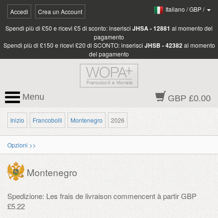
Italiano
/
GBP
/
Accedi
Crea un Account
Spendi più di £50 e ricevi £5 di sconto: inserisci
JHSA - 12881
al momento del
pagamento
Spendi più di £150 e ricevi £20 di SCONTO: inserisci
JHSB - 42382
al momento
del pagamento
Menu
GBP £0.00
Inizio
Francobolli
Montenegro
2026
Opzioni >>
Montenegro
Spedizione: Les frais de livraison commencent à partir GBP
£5.22