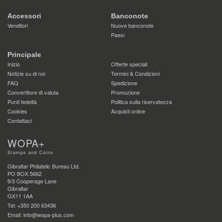
Accessori
Banconote
Venditori
Nuove banconote
Paesi
Principale
Inizio
Offerte speciali
Notizie su di noi
Termini & Condizioni
FAQ
Spedizione
Convertitore di valuta
Promozione
Punti fedeltà
Politica sulla riservatezza
Cookies
Acquisti online
Contattaci
WOPA+
Stamps and Coins
Gibraltar Philatelic Bureau Ltd.
PO BOX 5662
9/3 Cooperage Lane
Gibraltar
GX11 1AA
Tel: +350 200 63436
Email: info@wopa-plus.com