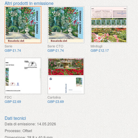
Altri prodotti in emissione
Serie
Serie CTO
Minifogli
GBP £1.74
GBP £1.74
GBP £12.17
FDC
Cartolina
GBP £2.69
GBP £3.69
Dati tecnici
Data di emissione:
14.05.2026
Processo:
Offset
Dimensione:
28,8 x 40,9 mm