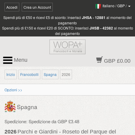
Italiano
/
GBP
/
Accedi
Crea un Account
Spendi più di £50 e ricevi £5 di sconto: inserisci
JHSA - 12881
al momento del
pagamento
Spendi più di £150 e ricevi £20 di SCONTO: inserisci
JHSB - 42382
al momento
del pagamento
Menu
GBP £0.00
Inizio
Francobolli
Spagna
2026
Opzioni >>
Spagna
Spedizione: Spedizione da GBP £3.48
2026
Parchi e Giardini - Roseto del Parque del