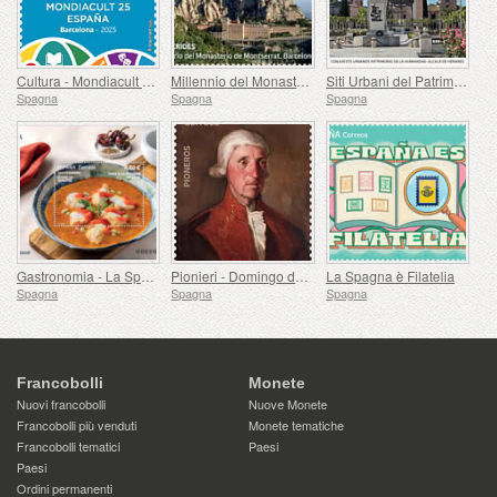
Cultura - Mondiacult 25 Spagna, Barcellona
Millennio del Monastero di Montserrat, Barcellona
Siti Urbani del Patrimonio Mondiale - Alcalá de Henares
Spagna
Spagna
Spagna
Gastronomia - La Spagna in 19 Piatti, Melilla, Coda di Rospo alla Rusadir
Pionieri - Domingo de Bonechea
La Spagna è Filatelia
Spagna
Spagna
Spagna
Francobolli
Monete
Nuovi francobolli
Nuove Monete
Francobolli più venduti
Monete tematiche
Francobolli tematici
Paesi
Paesi
Ordini permanenti