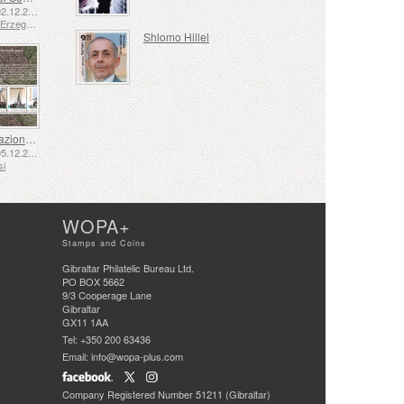
Emesse: 02.12.2025
Bosnia ed Erzegovina - Repubblica di Srpska
Shlomo Hillel
La Navigazione nel XVII e XVIII Secolo – La Navigazione della Torba
Emesse: 05.12.2025
si
WOPA+
Stamps and Coins
Gibraltar Philatelic Bureau Ltd.
PO BOX 5662
9/3 Cooperage Lane
Gibraltar
GX11 1AA
Tel: +350 200 63436
Email: info@wopa-plus.com
Company Registered Number 51211 (Gibraltar)