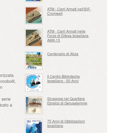
ATM - Carri Armati nell'IDF-
Cromwell
ATM - Carri Armati nelle
Forze di Difesa Israeliane,
AMX-13
Centenario di Afula
erizzata
Il Centro Biblioteche
Israeliano - 50 Anni
ncobolli,
un
 serie
Sinagoga nel Quartiere
Ebraico di Gerusalemme
icato a
75 Anni di Obbligazioni
Israeliane