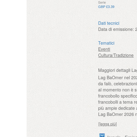
Serie
GBP £3.39
Dati tecnici
Data di emissione:
Tematici
Eventi
Cultura/Tradizione
Maggiori dettagli 
Lag BaOmer nel 2026
da falò, celebrazion
al momento non è sta
francobollo specifi
francobolli a tema r
più ampie dedicate a
Lag BaOmer 2026 nell
[legga più]