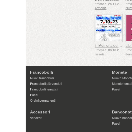
Emesse: 28.11.2025
Armenia
Nuo
In Memoria dei Caduti e Assassinati il ​​7 ottobre 2023
Emesse: 08.10.2025
Israele
Jer
Francobolli
Monete
Nuovi francobolli
Nuove Monet
Francobolli più venduti
Monete temat
Francobolli tematici
Paesi
Paesi
Ordini permanenti
Accessori
Banconot
Venditori
Nuove banco
Paesi