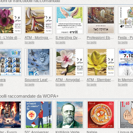
ioni di francobolli raccomandati
ATM - L'iride di Maria
ATM - Moringa Peregrina
S.Herzliya Gymnasium, 120 Anni
Professioni Ebraiche
Festa - 
ele
Israele
Israele
Israele
Israele
era
Souvenir Leaf - Operation AM Kelavi
ATM - Amygdalus Ramonesis
ATM - Sternbergia Clusiana
ele
Israele
Israele
Israele
Israele
cobolli raccomandate da WOPA+
Avatar - Fuoco e Cenere
50° Anniversario della Fondazione del 24 Novembre Bar Scout
Krišjānis Valdemārs
Natale