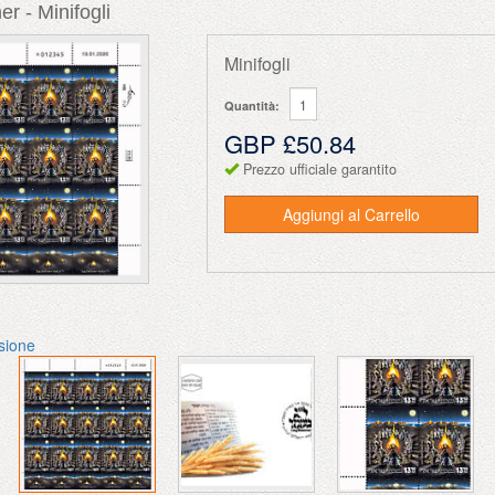
r - Minifogli
Minifogli
Quantità:
GBP £50.84
Prezzo ufficiale garantito
Aggiungi al Carrello
ssione