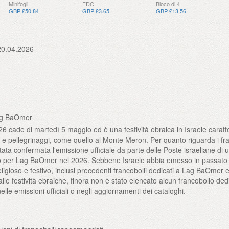
Minifogli
FDC
Bloco di 4
GBP £50.84
GBP £3.65
GBP £13.56
20.04.2026
Lag BaOmer
 cade di martedì 5 maggio ed è una festività ebraica in Israele caratt
i e pellegrinaggi, come quello al Monte Meron. Per quanto riguarda i fra
ta confermata l'emissione ufficiale da parte delle Poste israeliane di 
co per Lag BaOmer nel 2026. Sebbene Israele abbia emesso in passato
eligioso e festivo, inclusi precedenti francobolli dedicati a Lag BaOmer e
lle festività ebraiche, finora non è stato elencato alcun francobollo ded
e emissioni ufficiali o negli aggiornamenti dei cataloghi.