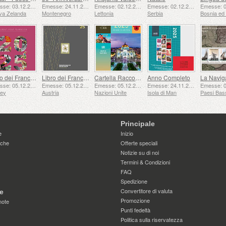
Emesse: 03.12.2025
Emesse: 24.11.2025
Emesse: 02.12.2025
Emesse: 02.12.2025
va Zelanda
Montenegro
Lettonia
Serbia
Libro dei Francobolli
Libro dei Francobolli
Cartella Raccolta Annuale (New York)
Anno Completo
Emesse: 05.12.2025
Emesse: 05.12.2025
Emesse: 05.12.2025
Emesse: 24.11.2025
sey
Austria
Nazioni Unite
Isola di Man
Paesi Bas
Principale
e
Inizio
iche
Offerte speciali
Notizie su di noi
Termini & Condizioni
FAQ
Spedizione
Convertitore di valuta
e
Promozione
note
Punti fedeltà
Politica sulla riservatezza