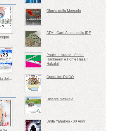
Giorno della Memoria
ATM - Carri Armati nelle IDF
Pasqua
Ponte in Israele - Ponte
Hankerem e Ponte Hasalil
Hakaful
Operation DUGO
In Memoria dei Caduti e Assassinati il ​​7 ottobre 2023
Riserva Naturale
Unità Yahalom - 30 Anni
Lingua dei Segni - Buona