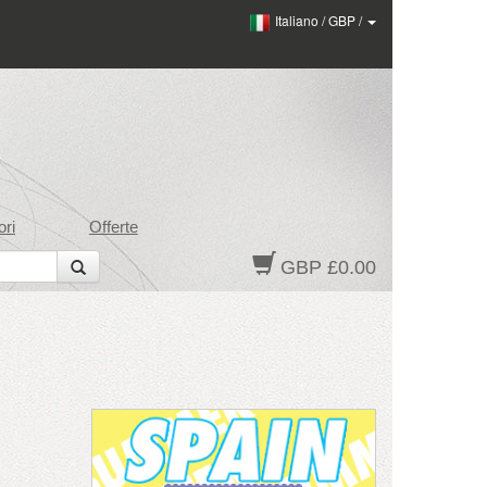
Italiano
/
GBP
/
ri
Offerte
GBP £0.00