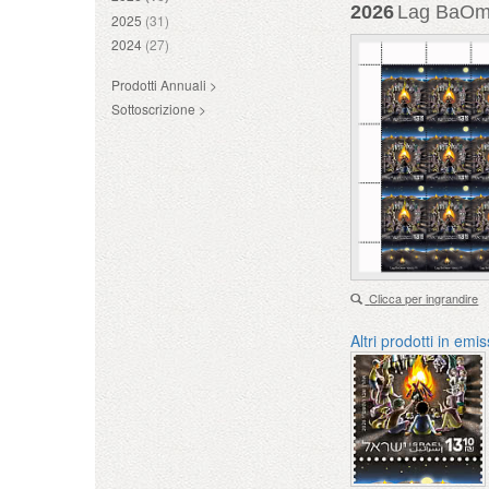
2026
Lag BaOme
2025
(31)
2024
(27)
Prodotti Annuali >
Sottoscrizione >
Clicca per ingrandire
Altri prodotti in emi