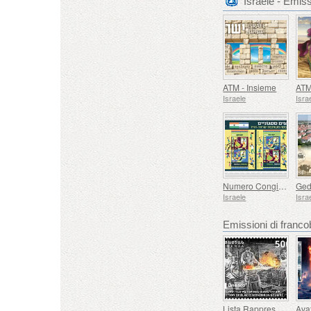
Israele - Emiss
ATM - Insieme
Israele
Isra
Numero Congiunto Israele-India
Ged
Israele
Isra
Emissioni di fran
Lista Rappresentativa del Patrimonio Culturale Immateriale dell'umanità dell'UNESCO - Tradizione della Forgiatura a Gyumri