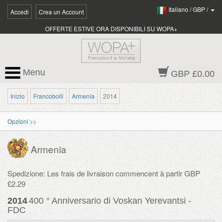
Italiano
/
GBP
/
Accedi
Crea un Account
OFFERTE ESTIVE ORA DISPONIBILI SU WOPA+
Menu
GBP £0.00
Inizio
Francobolli
Armenia
2014
Opzioni >>
Armenia
Spedizione: Les frais de livraison commencent à partir GBP
£2.29
2014
400 ° Anniversario di Voskan Yerevantsi -
FDC