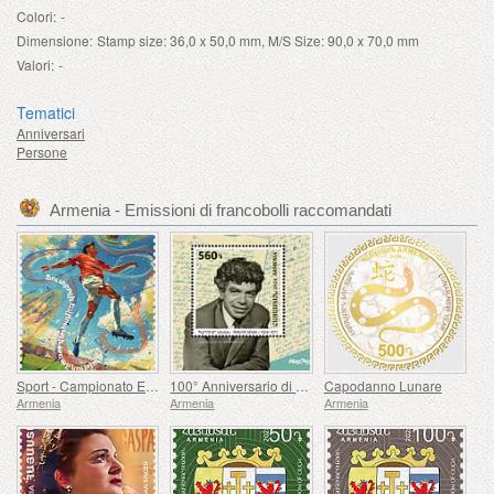
Colori:
-
Dimensione:
Stamp size: 36,0 x 50,0 mm, M/S Size: 90,0 x 70,0 mm
Valori:
-
Tematici
Anniversari
Persone
Armenia - Emissioni di francobolli raccomandati
Sport - Campionato Europeo di Calcio, Euro
100° Anniversario di Paruyr Sevak
Capodanno Lunare
Armenia
Armenia
Armenia