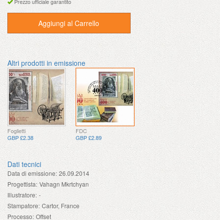
Prezzo ufficiale garantito
Aggiungi al Carrello
Altri prodotti in emissione
Foglietti
FDC
GBP £2.38
GBP £2.89
Dati tecnici
Data di emissione:
26.09.2014
Progettista:
Vahagn Mkrtchyan
Illustratore:
-
Stampatore:
Cartor, France
Processo:
Offset