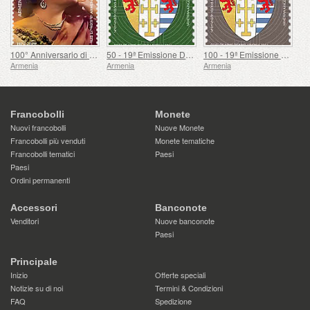
100° Anniversario di Gohar Gasparyan
50 - 19ª Emissione Definitiva, Stemmi Armeni
100 - 19ª Emissione Definitiva, Stemmi Armeni
Armenia
Armenia
Armenia
Francobolli
Monete
Nuovi francobolli
Nuove Monete
Francobolli più venduti
Monete tematiche
Francobolli tematici
Paesi
Paesi
Ordini permanenti
Accessori
Banconote
Venditori
Nuove banconote
Paesi
Principale
Inizio
Offerte speciali
Notizie su di noi
Termini & Condizioni
FAQ
Spedizione