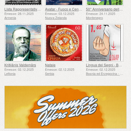
Lista Rappresentativa del Patrimonio Culturale Immateriale dell'umanità dell'UNESCO - Tradizione della Forgiatura a Gyumri
Avatar - Fuoco e Cenere
50° Anniversario della Fondazione del 24 Novembre Bar Scout
Emesse: 28.11.2025
Emesse: 03.12.2025
Emesse: 24.11.2025
Armenia
Nuova Zelanda
Montenegro
Krišjānis Valdemārs
Natale
Lingua dei Segni - Buona
Emesse: 02.12.2025
Emesse: 02.12.2025
Emesse: 02.12.2025
Lettonia
Serbia
Bosnia ed Erzegovina - Repubblica di Srpska