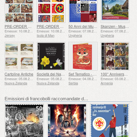
PRE-ORDER Racconti di San Helier
PRE-ORDER La Collezione Triskelion II
50 Anni del Museo Vasarely di Pécs
Skanzen - Museo Ungherese all'aperto
Emesse: 10.08.2026
Emesse: 10.08.2026
Emesse: 07.08.2026
Emesse: 07.08.2026
Jersey
Isola di Man
Ungheria
Ungheria
Cartoline Antiche
Società dei Narcisi 100 Anni
Set Tematico - Anno del Serpente
100° Anniversario di Grigor Khanjyan
Emesse: 05.08.2026
Emesse: 05.08.2026
Emesse: 04.08.2026
Emesse: 03.08.2026
Nuova Zelanda
Nuova Zelanda
Serbia
Armenia
Emissioni di francobolli raccomandate da WOPA+