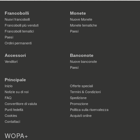
Francobolli
Monete
Nuovi francobolli
Nuove Monete
Francobolli più venduti
Monete tematiche
Francobolli tematici
Paesi
Paesi
Ordini permanenti
Accessori
Banconote
Venditori
Nuove banconote
Paesi
Principale
Inizio
Offerte speciali
Notizie su di noi
Termini & Condizioni
FAQ
Spedizione
Convertitore di valuta
Promozione
Punti fedeltà
Politica sulla riservatezza
Cookies
Acquisti online
Contattaci
WOPA+