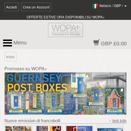
Italiano
/
GBP
/
Accedi
Crea un Account
OFFERTE ESTIVE ORA DISPONIBILI SU WOPA+
Menu
GBP £0.00
Inizio
Promosso su WOPA+
Nuove emission di francobolli
›
Vedi tutto