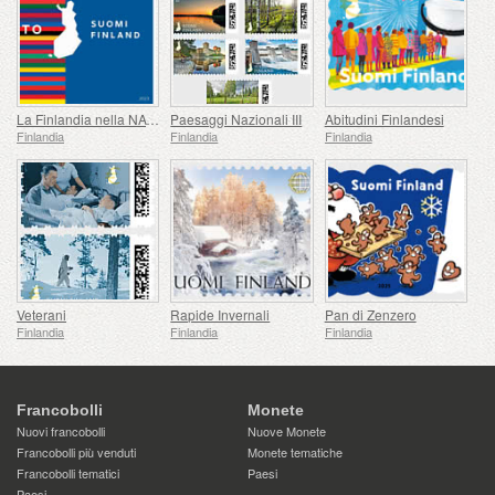
La Finlandia nella NATO
Paesaggi Nazionali III
Abitudini Finlandesi
Finlandia
Finlandia
Finlandia
Veterani
Rapide Invernali
Pan di Zenzero
Finlandia
Finlandia
Finlandia
Francobolli
Monete
Nuovi francobolli
Nuove Monete
Francobolli più venduti
Monete tematiche
Francobolli tematici
Paesi
Paesi