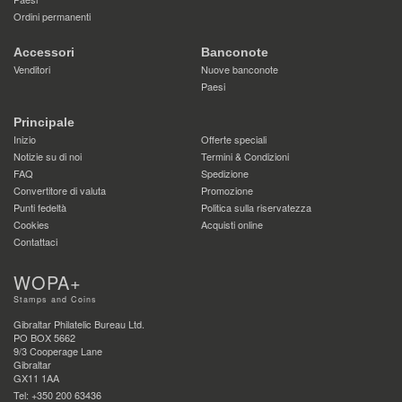
Ordini permanenti
Accessori
Banconote
Venditori
Nuove banconote
Paesi
Principale
Inizio
Offerte speciali
Notizie su di noi
Termini & Condizioni
FAQ
Spedizione
Convertitore di valuta
Promozione
Punti fedeltà
Politica sulla riservatezza
Cookies
Acquisti online
Contattaci
WOPA+
Stamps and Coins
Gibraltar Philatelic Bureau Ltd.
PO BOX 5662
9/3 Cooperage Lane
Gibraltar
GX11 1AA
Tel: +350 200 63436