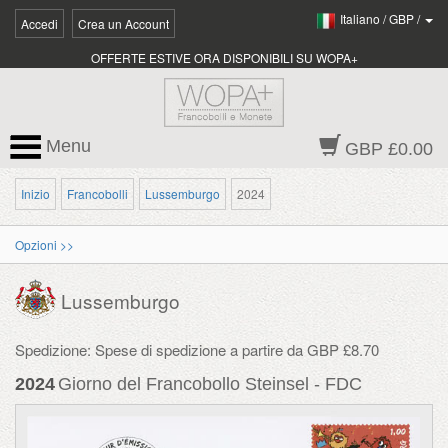
Italiano
/
GBP
/
Accedi
Crea un Account
OFFERTE ESTIVE ORA DISPONIBILI SU WOPA+
Menu
GBP £0.00
Inizio
Francobolli
Lussemburgo
2024
Opzioni >>
Lussemburgo
Spedizione: Spese di spedizione a partire da GBP £8.70
2024
Giorno del Francobollo Steinsel - FDC