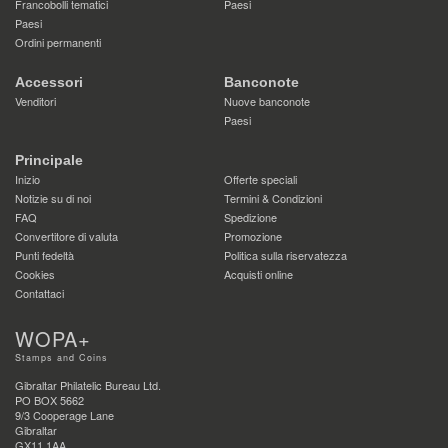
Francobolli tematici
Paesi
Paesi
Ordini permanenti
Accessori
Banconote
Venditori
Nuove banconote
Paesi
Principale
Inizio
Offerte speciali
Notizie su di noi
Termini & Condizioni
FAQ
Spedizione
Convertitore di valuta
Promozione
Punti fedeltà
Politica sulla riservatezza
Cookies
Acquisti online
Contattaci
WOPA+
Stamps and Coins
Gibraltar Philatelic Bureau Ltd.
PO BOX 5662
9/3 Cooperage Lane
Gibraltar
GX11 1AA