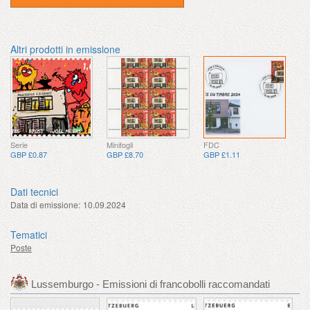
Altri prodotti in emissione
Serie
Minifogli
FDC
GBP £0.87
GBP £8.70
GBP £1.11
Dati tecnici
Data di emissione:
10.09.2024
Tematici
Poste
Lussemburgo - Emissioni di francobolli raccomandati