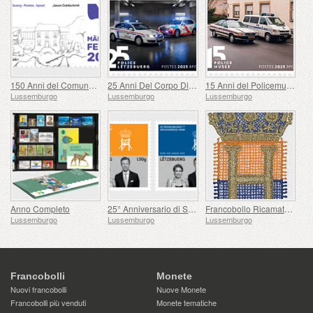
150 Anni del Comune di Mertzig
25 Anni Del Corpo Di Polizia Granducale
15 Anni del Policemusée
Lussemburgo
Lussemburgo
Lussemburgo
Anno Completo
25° Anniversario di Sua Altezza Reale il Granduca
Francobollo Ricamato - Ascesa al Trono di Henri
Lussemburgo
Lussemburgo
Lussemburgo
Francobolli
Monete
Nuovi francobolli
Nuove Monete
Francobolli più venduti
Monete tematiche