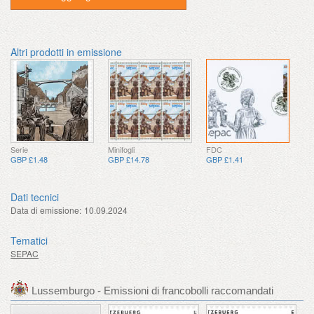
Altri prodotti in emissione
Serie
Minifogli
FDC
GBP £1.48
GBP £14.78
GBP £1.41
Dati tecnici
Data di emissione:
10.09.2024
Tematici
SEPAC
Lussemburgo - Emissioni di francobolli raccomandati