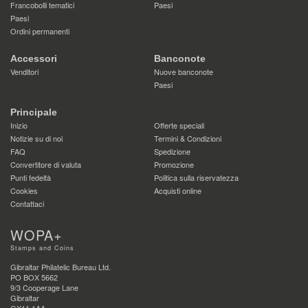
Francobolli tematici
Paesi
Paesi
Ordini permanenti
Accessori
Banconote
Venditori
Nuove banconote
Paesi
Principale
Inizio
Offerte speciali
Notizie su di noi
Termini & Condizioni
FAQ
Spedizione
Convertitore di valuta
Promozione
Punti fedeltà
Politica sulla riservatezza
Cookies
Acquisti online
Contattaci
WOPA+
Stamps and Coins
Gibraltar Philatelic Bureau Ltd.
PO BOX 5662
9/3 Cooperage Lane
Gibraltar