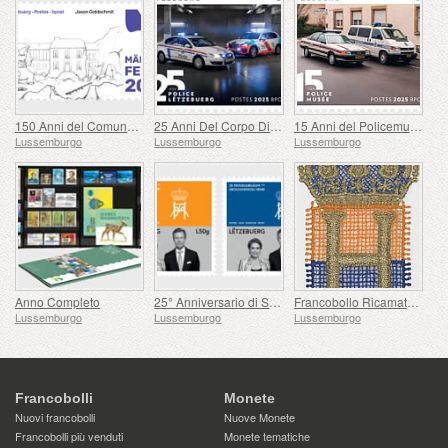
150 Anni del Comune di Mertzig
25 Anni Del Corpo Di Polizia Granducale
15 Anni del Policemusée
Lussemburgo
Lussemburgo
Lussemburgo
Anno Completo
25° Anniversario di Sua Altezza Reale il Granduca
Francobollo Ricamato - Ascesa al Trono di Henri
Lussemburgo
Lussemburgo
Lussemburgo
Francobolli
Monete
Nuovi francobolli
Nuove Monete
Francobolli più venduti
Monete tematiche