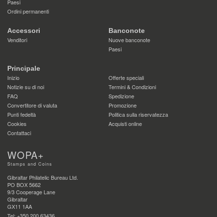
Paesi
Ordini permanenti
Accessori
Banconote
Venditori
Nuove banconote
Paesi
Principale
Inizio
Offerte speciali
Notizie su di noi
Termini & Condizioni
FAQ
Spedizione
Convertitore di valuta
Promozione
Punti fedeltà
Politica sulla riservatezza
Cookies
Acquisti online
Contattaci
WOPA+
Stamps and Coins
Gibraltar Philatelic Bureau Ltd.
PO BOX 5662
9/3 Cooperage Lane
Gibraltar
GX11 1AA
Tel: +350 200 63436