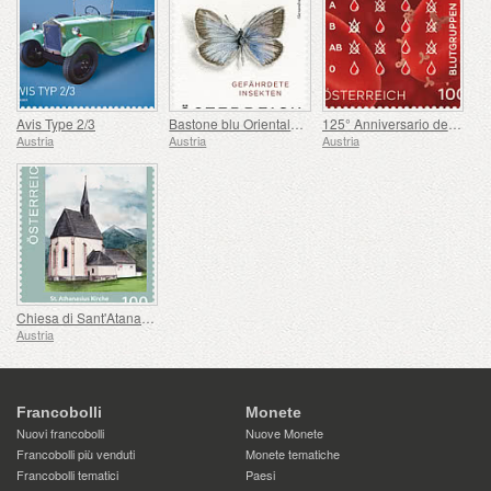
Avis Type 2/3
Bastone blu Orientale - Polyommatus Damon
125° Anniversario della Scoperta dei Gruppi Sanguigni
Austria
Austria
Austria
Chiesa di Sant'Atanasio, Berg im Drautal
Austria
Francobolli
Monete
Nuovi francobolli
Nuove Monete
Francobolli più venduti
Monete tematiche
Francobolli tematici
Paesi