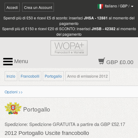
Italiano
/
GBP
/
Accedi
Crea un Account
Spendi più di £50 e ricevi £5 di sconto: inserisci
JHSA - 12881
al momento del
pagamento
Spendi più di £150 e ricevi £20 di SCONTO: inserisci
JHSB - 42382
al momento
del pagamento
Menu
GBP £0.00
Inizio
Francobolli
Portogallo
Anno di emissione 2012
Opzioni >>
Portogallo
Spedizione: Spedizione GRATUITA a partire da GBP £52.17
2012 Portogallo Uscite francobollo