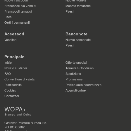
Francobolli più venduti
Monete tematiche
Francobolli tematici
Paesi
Paesi
Ordini permanenti
Accessori
Banconote
Venditori
Nuove banconote
Paesi
Principale
Inizio
Offerte speciali
Notizie su di noi
Termini & Condizioni
FAQ
Spedizione
Convertitore di valuta
Promozione
Punti fedeltà
Politica sulla riservatezza
Cookies
Acquisti online
Contattaci
WOPA+
Stamps and Coins
Gibraltar Philatelic Bureau Ltd.
PO BOX 5662