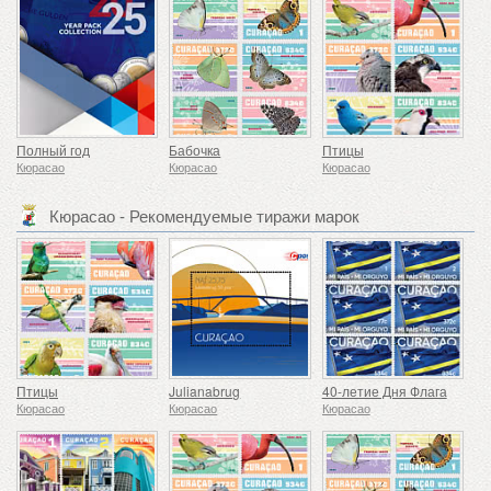
Полный год
Бабочка
Птицы
Кюрасао
Кюрасао
Кюрасао
Кюрасао - Рекомендуемые тиражи марок
Птицы
Julianabrug
40-летие Дня Флага
Кюрасао
Кюрасао
Кюрасао