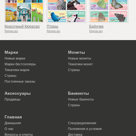
Красочный Кюрасао
Птицы
Бабочка
Кюрасао
Кюрасао
Кюрасао
Марки
Монеты
Новые марки
Новые монеты
Марки-бестселлеры
Тематики монет
Тематики марок
Страны
Страны
Постоянные заказы
Аксессуары
Банкноты
Продавцы
Новые банкноты
Страны
Главная
Домашняя
Спецпредложения
О нас
Положения и условия
Вопросы и ответы
Доставка