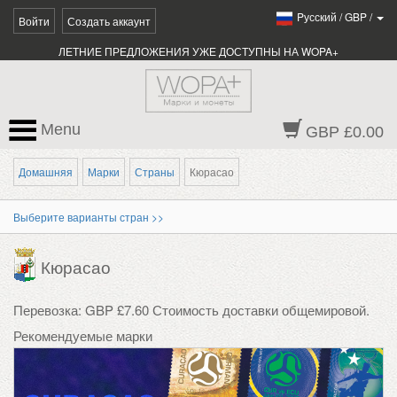
Pусский
/
GBP
/
Войти
Создать аккаунт
ЛЕТНИЕ ПРЕДЛОЖЕНИЯ УЖЕ ДОСТУПНЫ НА WOPA+
Menu
GBP £0.00
Домашняя
Марки
Страны
Кюрасао
Выберите варианты стран >>
Кюрасао
Перевозка: GBP £7.60 Стоимость доставки общемировой.
Рекомендуемые марки