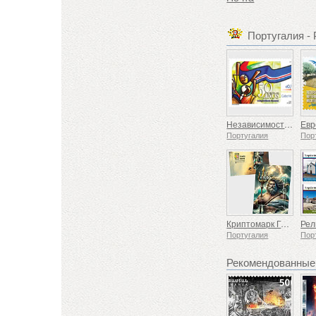
Португалия -
Независимость Кабо-Верде — 50 лет
Португалия
Пор
Криптомарк Герои мифологии
Португалия
Пор
Рекомендованные