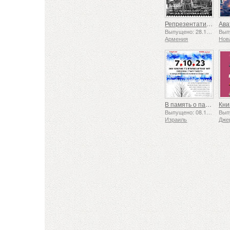
Репрезентативный список нематериального культурного наследия человечества ЮНЕСКО — Традиция кузнечного дела в Гюмри
Выпущено: 28.11.2025
Армения
Нов
В память о павших и убиенных 7 октября 2023 года
Кни
Выпущено: 08.10.2025
Израиль
Дже