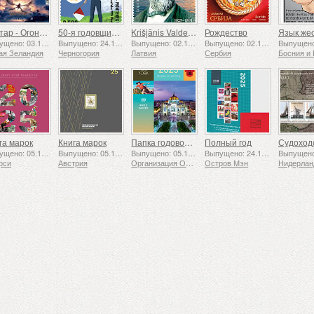
Аватар - Огонь и пепел
50-я годовщина основания Ассоциации скаутов «24 ноября»
Krišjānis Valdemārs
Рождество
Выпущено: 03.12.2025
Выпущено: 24.11.2025
Выпущено: 02.12.2025
Выпущено: 02.12.2025
ая Зеландия
Черногория
Латвия
Сербия
га марок
Книга марок
Папка годовой коллекции (Нью-Йорк)
Полный год
Выпущено: 05.12.2025
Выпущено: 05.12.2025
Выпущено: 05.12.2025
Выпущено: 24.11.2025
рси
Австрия
Организация Объединенных Наций
Остров Мэн
Нидерла