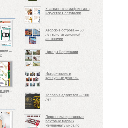
Классическая мифология в
искусстве Португалии
Азорские острова — 50
лет конституционной
автономии
Современное искусство Португалии - 2-я серия
Цикады Португалии
ия
Исторические и
культурные деятели
Почетные ордена Португалии
Коллегия адвокатов — 100
ия
лет
Персонализированные
почтовые марки к
Чемпионату мира по