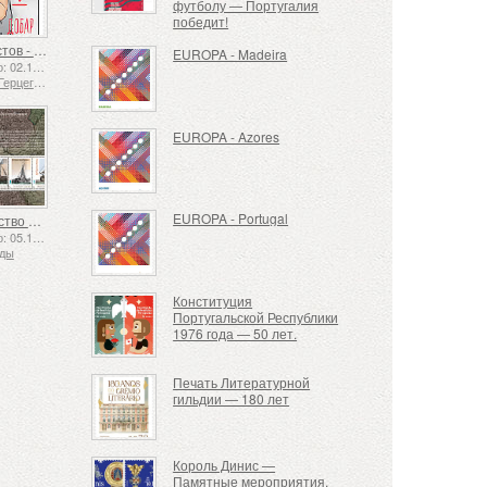
футболу — Португалия
победит!
Язык жестов - Хорошо
EUROPA - Madeira
Выпущено: 02.12.2025
Босния и Герцеговина - Республика Сербская
EUROPA - Azores
EUROPA - Portugal
Судоходство в XVII и XVIII веках – Торфяные перевозки
Выпущено: 05.12.2025
нды
Конституция
Португальской Республики
1976 года — 50 лет.
Печать Литературной
гильдии — 180 лет
Король Динис —
Памятные мероприятия,