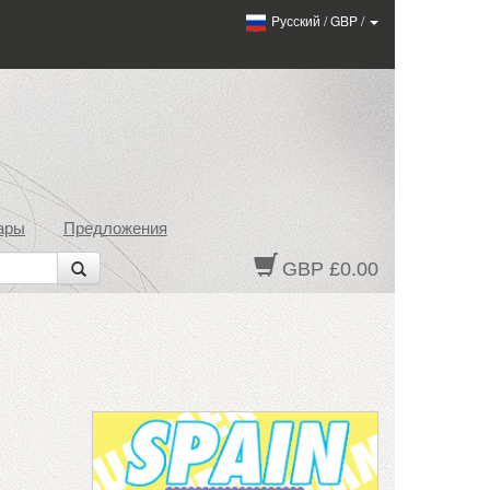
Pусский
/
GBP
/
ары
Предложения
GBP £0.00