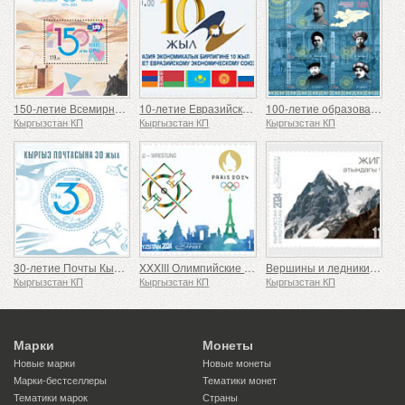
150-летие Всемирного почтового союза
10-летие Евразийского экономического союза
100-летие образования Кара-Киргизской автономной области
Кыргызстан КП
Кыргызстан КП
Кыргызстан КП
30-летие Почты Кыргызстана
XXXIII Олимпийские игры в Париже
Вершины и ледники Кыргызстана
Кыргызстан КП
Кыргызстан КП
Кыргызстан КП
Марки
Монеты
Новые марки
Новые монеты
Марки-бестселлеры
Тематики монет
Тематики марок
Страны