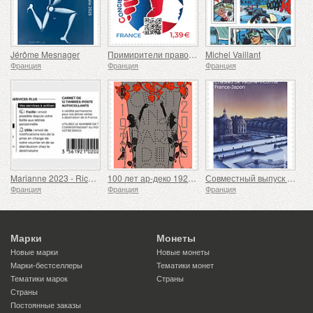
Jérôme Mesnager
Примирители правосудия
Michel Vaillant
Франция
Франция
Франция
Marianne 2023 - Riches Heures
100 лет ар-деко 1925-2025
Совместный выпуск Франции и Японии
Франция
Франция
Франция
Марки
Монеты
Новые марки
Новые монеты
Марки-бестселлеры
Тематики монет
Тематики марок
Страны
Страны
Постоянные заказы