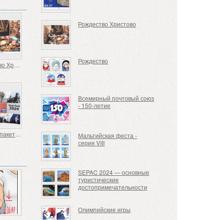
Рождество Христово
Рождество
Рождество Христово
Всемирный почтовый союз
- 150-летие
Годовой пакет 2024
Мальтийская феста -
серия VIII
SEPAC 2024 — основные
туристические
достопримечательности
Олимпийские игры