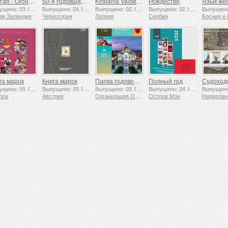
Аватар - Огонь и пепел
50-я годовщина основания Ассоциации скаутов «24 ноября»
Krišjānis Valdemārs
Рождество
Выпущено: 03.12.2025
Выпущено: 24.11.2025
Выпущено: 02.12.2025
Выпущено: 02.12.2025
ая Зеландия
Черногория
Латвия
Сербия
га марок
Книга марок
Папка годовой коллекции (Нью-Йорк)
Полный год
Выпущено: 05.12.2025
Выпущено: 05.12.2025
Выпущено: 05.12.2025
Выпущено: 24.11.2025
рси
Австрия
Организация Объединенных Наций
Остров Мэн
Нидерла