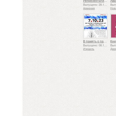
Репрезентативный список нематериального культурного наследия человечества ЮНЕСКО — Традиция кузнечного дела в Гюмри
Выпущено: 28.11.2025
Армения
Нов
В память о павших и убиенных 7 октября 2023 года
Кни
Выпущено: 08.10.2025
Израиль
Дже