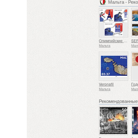
Мальта - Рек
Олимпийские игры
Мальта
Мал
Veronafil
Го
Мальта
Мал
Рекомендованные