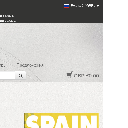
Pусский
/
GBP
/
и заказа
ии заказа
ары
Предложения
GBP £0.00