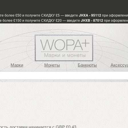
те более £50 и получите СКИДКУ £5 — введите
JHXA - 95112
при оформлени
е более £150 и получите СКИДКУ £20 — введите
JHXB - 87012
при оформлен
Марки
Монеты
Банкноты
Аксессу
ость доставки начинается с GBP £0.43