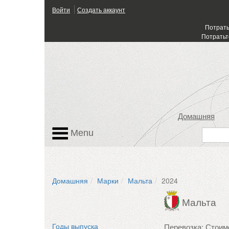
Войти
Создать аккаунт
Потрать
Потратьт
Домашняя
Menu
Домашняя
Марки
Мальта
2024
Мальта
Перевозка: Стоим
Годы выпуска