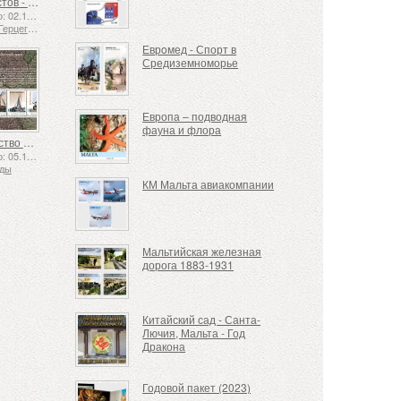
Язык жестов - Хорошо
Выпущено: 02.12.2025
Босния и Герцеговина - Республика Сербская
Еврoмед - Спорт в
Средиземноморье
Европа – подводная
фауна и флора
Судоходство в XVII и XVIII веках – Торфяные перевозки
Выпущено: 05.12.2025
нды
КМ Мальта авиакомпании
Мальтийская железная
дорога 1883-1931
Китайский сад - Санта-
Лючия, Мальта - Год
Дракона
Годовой пакет (2023)