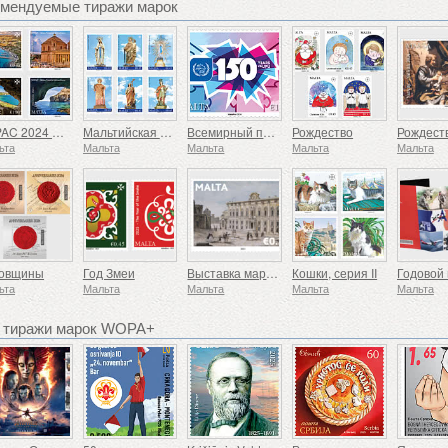
омендуемые тиражи марок
SEPAC 2024 — основные туристические достопримечательности
Мальтийская феста - серия VIII
Всемирный почтовый союз - 150-летие
Рождество
ьта
Мальта
Мальта
Мальта
Мальта
довщины
Год Змеи
Выставка марок Maltex
Кошки, серия II
ьта
Мальта
Мальта
Мальта
Мальта
 тиражи марок WOPA+