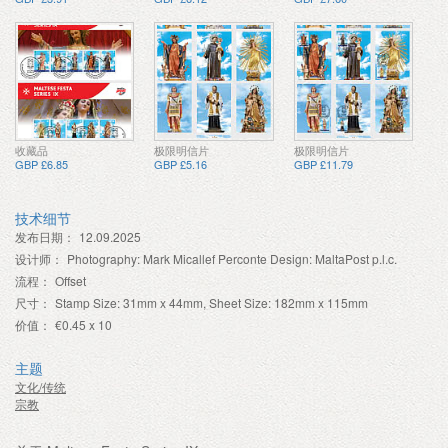
收藏品
极限明信片
极限明信片
GBP £6.85
GBP £5.16
GBP £11.79
技术细节
发布日期：
12.09.2025
设计师：
Photography: Mark Micallef Perconte Design: MaltaPost p.l.c.
流程：
Offset
尺寸：
Stamp Size: 31mm x 44mm, Sheet Size: 182mm x 115mm
价值：
€0.45 x 10
主题
文化/传统
宗教