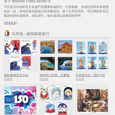
关于 Maltese Festa Series IX
节日是马耳他村庄文化遗产的重要组成部分，它使家庭、当地社区和外来者团
结在一起，共同庆祝当地流行的宗教信仰。除了礼拜仪式外，节日周的常见元
素还包括街道装饰、乐队游行、烟火表演以及教堂的钟声。
[阅读更多]
马耳他 - 推荐邮箱发行
国际奥林匹克大会
SEPAC 2024 - 主要旅游景点
马耳他节日 - 系列 VIII
马耳他
马耳他
马耳他