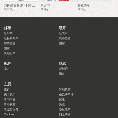
万国邮政联盟 - 150 周年
圣诞节
耶稣降生
马耳他
马耳他
马耳他
邮票
硬币
新邮票
新硬币
最畅销邮票
硬币主题
邮票主题
国家
国家
长期订单
配件
纸币
卖方
新纸币
国家
主要
主页
特别优惠
关于我们
条款和条件
常问问题
配送
货币换算
凭证
忠诚度得分
隐私政策
Cookies
网上购物