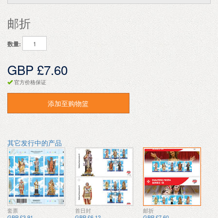
邮折
数量:
GBP £7.60
官方价格保证
添加至购物篮
其它发行中的产品
套票
首日封
邮折
GBP £3.91
GBP £6.12
GBP £7.60