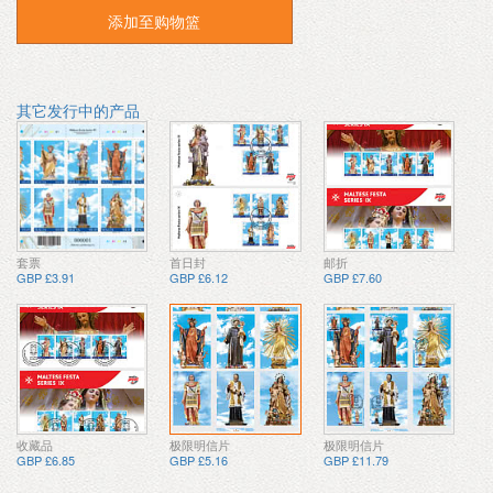
添加至购物篮
其它发行中的产品
套票
首日封
邮折
GBP £3.91
GBP £6.12
GBP £7.60
收藏品
极限明信片
极限明信片
GBP £6.85
GBP £5.16
GBP £11.79