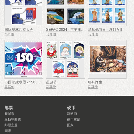
国际奥林匹克大会
SEPAC 2024 - 主要旅游景点
马耳他节日 - 系列 VIII
马耳他
马耳他
马耳他
万国邮政联盟 - 150 周年
圣诞节
耶稣降生
马耳他
马耳他
马耳他
邮票
硬币
新邮票
新硬币
最畅销邮票
硬币主题
邮票主题
国家
国家