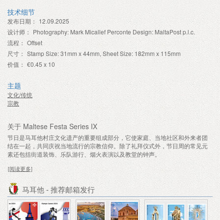
技术细节
发布日期：
12.09.2025
设计师：
Photography: Mark Micallef Perconte Design: MaltaPost p.l.c.
流程：
Offset
尺寸：
Stamp Size: 31mm x 44mm, Sheet Size: 182mm x 115mm
价值：
€0.45 x 10
主题
文化/传统
宗教
关于 Maltese Festa Series IX
节日是马耳他村庄文化遗产的重要组成部分，它使家庭、当地社区和外来者团
结在一起，共同庆祝当地流行的宗教信仰。除了礼拜仪式外，节日周的常见元
素还包括街道装饰、乐队游行、烟火表演以及教堂的钟声。
[阅读更多]
马耳他 - 推荐邮箱发行