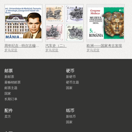
周年纪念 - 特尔古穆列什乔治埃米尔帕拉德医学、药学、科学与技术大学
汽车史（二）
欧洲——国家考古发现
罗马尼亚
罗马尼亚
罗马尼亚
邮票
硬币
新邮票
新硬币
最畅销邮票
硬币主题
邮票主题
国家
国家
长期订单
配件
纸币
卖方
新纸币
国家