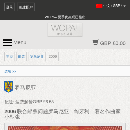
中文
/
GBP
/
登录
创建帐户
WOPA+ 夏季优惠现已推出
Menu
GBP £0.00
主页
邮票
罗马尼亚
2006
选项 >>
罗马尼亚
配送: 运费起价GBP £6.58
2006
联合邮票问题罗马尼亚 - 匈牙利：着名作曲家 -
小型张