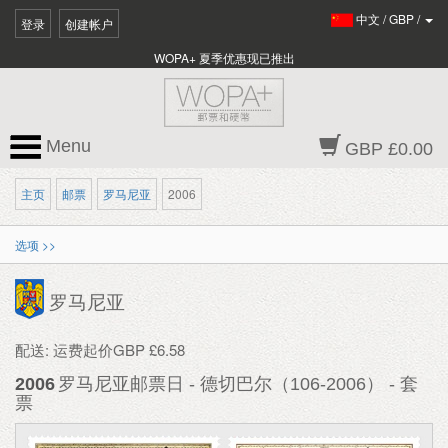
中文
/
GBP
/
登录
创建帐户
WOPA+ 夏季优惠现已推出
Menu
GBP £0.00
主页
邮票
罗马尼亚
2006
选项 >>
罗马尼亚
配送: 运费起价GBP £6.58
2006
罗马尼亚邮票日 - 德切巴尔（106-2006） - 套
票