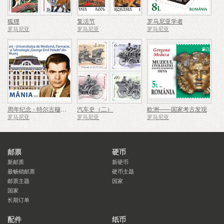
狐狸
复活节
罗马尼亚学者
罗马尼亚
罗马尼亚
罗马尼亚
周年纪念 - 特尔古穆列什乔治埃米尔帕拉德医学、药学、科学与技术大学
汽车史（二）
欧洲——国家考古发现
罗马尼亚
罗马尼亚
罗马尼亚
邮票
硬币
新邮票
新硬币
最畅销邮票
硬币主题
邮票主题
国家
国家
长期订单
配件
纸币